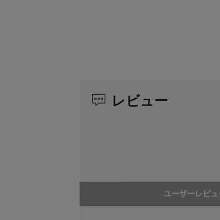
高透過偏光膜採用（従来より
来比：30％アップ）
低反射0.6％以下（表面反射
オスネジ：フッ素加工（レン
レビュー
携帯フィルターケース付き
ユーザーレビュ