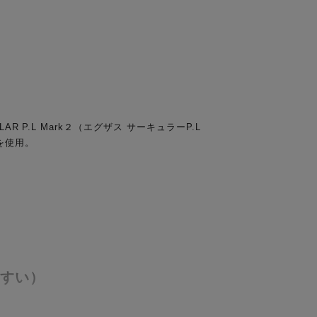
P.L Mark２（エグザス サーキュラーP.L
を使用。
）
やすい）