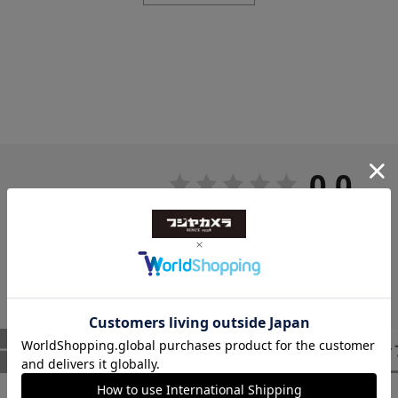
もファインダーが明るく見やすくなり、シャド
を極力抑え最高画質を実現し、レンズの描写力を
ズとの脱着がスムーズ）
0.0
0
レビュー件数：
件
ー
（0）
スタッ