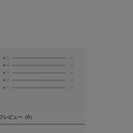
ー部がツブレにくい。透過率従
極限まで引き出す。）
★
5
(0)
★
4
(0)
★
3
(0)
★
2
(0)
★
1
(0)
フレビュー
（0）