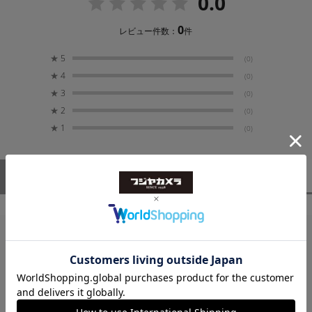
0.0
24p、23.98p
1080/59.94i、50i
0
レビュー件数：
件
720/60p、59.94p、50p
UXGA（1600x1200/60Hz）
★
5
(0)
WUXGA（1920x1200/60Hz）
★
4
(0)
WQHD（2560x1440/60Hz）
★
3
(0)
※HDCP 1.4、2.2 対応
★
2
(0)
★
1
(0)
静止画
Windows Bitmap ファイル（.bmp） 最大 3840×2160
ピクセル、24 ビット・カラー、非圧縮 ※最大 2 枚ま
ユーザーレビュー
（0）
スタッフレビュー
（0）
で内蔵不揮発メモリーに記憶可能
その他機能
メモリー（8 個）、パネル・ロック機能、EDID エミ
ュレーター、オート・スイッチング、スマート・タ
レビューはありません。
リー、リモート・カメラ制御（最大 5 台）
消費電力