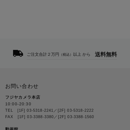
2160/60p、59.94p、50p、30p、29.97p、25p、
24p、23.98p
システムフォーマット 1080p 設定時
1080/60p、59.94p、50p、30p、29.97p、25p、
24p、23.98p
※HDMI OUT 3～4 はシステムフォーマット 2160p
時にダウンコンバート出力（1080p）が可能
※色域：Rec.709、Rec.2020
※輝度：SDR、HDR PQ（HDR10）、HDR HLG
送料無料
ご注文合計２万円
以上 から
（税込）
※HDCP 1.4、2.2 対応
HDMI OUT 5（MULTI-VIEW）
1080/60p
お問い合わせ
※色域：Rec.709
※輝度：SDR
フジヤカメラ本店
※HDCP 1.4 対応
10:00-20:30
TEL [1F] 03-5318-2241／[2F] 03-5318-2222
USB STREAM
FAX [1F] 03-3388-3380／[2F] 03-3388-1560
1080/60p、59.94p、50p、30p、29.97p、25p
2160/60p、59.94p、50p、30p、29.97p、25p
動画館