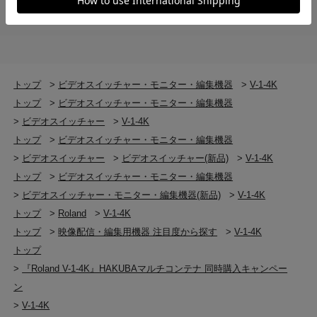
52W
外形寸法
330（幅）× 164（奥行）× 79（高さ）mm
トップ
>
ビデオスイッチャー・モニター・編集機器
>
V-1-4K
質量
トップ
>
ビデオスイッチャー・モニター・編集機器
1.9kg（AC アダプターを除く）
>
ビデオスイッチャー
>
V-1-4K
トップ
>
ビデオスイッチャー・モニター・編集機器
付属品
>
ビデオスイッチャー
>
ビデオスイッチャー(新品)
>
V-1-4K
スタートアップ・ガイド
トップ
>
ビデオスイッチャー・モニター・編集機器
「安全上のご注意」チラシ
>
ビデオスイッチャー・モニター・編集機器(新品)
>
V-1-4K
AC アダプター電源コード
トップ
>
Roland
>
V-1-4K
保証書
トップ
>
映像配信・編集用機器 注目度から探す
>
V-1-4K
トップ
出力映像フォーマット
>
『Roland V-1-4K』HAKUBAマルチコンテナ 同時購入キャンペー
ン
HDMI OUT 1～4
>
V-1-4K
システムフォーマット 2160p 設定時