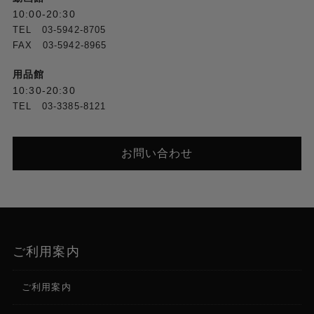
※非圧縮（YUY2）と圧縮（Motion JPEG）に対応
10:00-20:30
TEL 03-5942-8705
FAX 03-5942-8965
音声
用品館
音声処理
10:30-20:30
サンプル・レート：24 ビット、48kHz
TEL 03-3385-8121
※USB STREAM（入力／出力）：16 ビット、
48kHz
お問い合わせ
規定入力レベル
AUDIO IN 1、2：+4dBu（最大入力レベル：
+24dBu）
入力インピーダンス
ご利用案内
AUDIO IN 1、2：16kΩ
ご利用案内
規定出力レベル
AUDIO OUT 1、2：-10dBu（最大出力レベル：