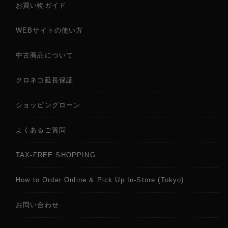
+10dBu）
お買い物ガイド
WEBサイトの使い方
出力インピーダンス
AUDIO OUT 1、2：1kΩ
中古商品について
音声入力チャンネル数
クロネコ延長保証
14 チャンネル
ショッピングローン
音声出力バス数
4 バス：MAIN、AUX1、AUX2、MONITOR
よくあるご質問
オーディオ・エフェクト
TAX-FREE SHOPPING
チャンネル・エフェクト：ハイ・パス・フィルタ
ー、ノイズ・ゲート、コンプレッサー、4 バンド・イ
How to Order Online & Pick Up In-Store (Tokyo)
コライザー、ディレイ、オート・ミキシング
マスター・エフェクト：4 バンド・イコライザー、コ
ンプレッサー／リミッター、15 バンド GEQ、ディレ
お問い合わせ
イ
その他：アウトプット・フェード、テスト・トーン