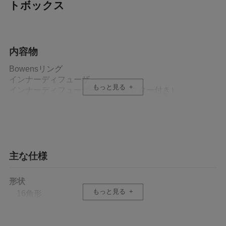
トボックス
内容物
Bowensリング
インナーディフューザー
もっと見る
インナーディフューザー（リフレクター付き）
アウターディフューザー
グリッド
専用ケース
主な仕様
形状
もっと見る
16角形
内面