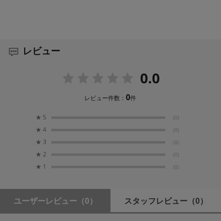
シルバー
収納時寸法
860mm×210mm×50mm
レビュー
使用時寸法（Bowensリング除く）
0.0
300mm×1200mm×390mm
0
レビュー件数：
件
使用時寸法（Bowensリング含む）
★
5
(0)
300mm×1200mm×430mm
★
4
(0)
★
3
(0)
重量（ソフトボックスのみ）
★
2
(0)
780g
★
1
(0)
重量（Bowensリング含む）
890g
ユーザーレビュー
（0）
スタッフレビュー
（0）