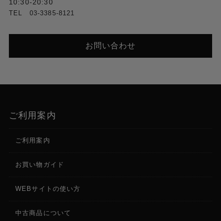
※メーカー製品同士をロングケーブルで接続し、前
10:30-20:30
後を1mケーブルで信号発生器および測定器に接続
TEL 03-3385-8121
し、出力フォーマットを固定（フレームバッファあ
り）で検証した結果に基づきます。
※パソロジカル（チェックフィールド）信号は、ア
お問い合わせ
ナログ性能およびPLLを評価するテスト信号です。
※最大ケーブル長は使用する機器やケーブルの性
能、品質によっ
検証済みHDMIケーブル（5m）
HDMI05P/CANARE
ご利用案内
入力端子
ご利用案内
HDMI Type A x 1
RCA (アナログLine) x 2 (アナログ不平衡オーディオ
お買い物ガイド
入力用(L/R))
WEBサイトの使い方
出力端子
12G-SDI対応 75ΩBNC x 2
中古商品について
HDMI Type A x 1