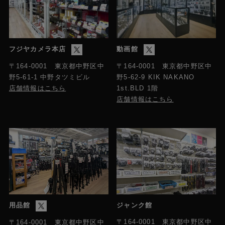
寸法
W:210mm x D:76mm x H:39mm (コネクタ含まず、ブ
ラケット含む［着脱不可］)
フジヤカメラ本店
動画館
重量
495g
〒164-0001 東京都中野区中
〒164-0001 東京都中野区中
野5-61-1 中野タツミビル
野5-62-9 KIK NAKANO
店舗情報はこちら
1st.BLD 1階
電源(ACアダプタ給電)
店舗情報はこちら
ACアダプタ： AC100～240V / DC12V（2A品） 最
大DC12V 1.48A
電源(USB給電)
非対応
最大消費電力
20.9W （ACアダプタ含む）
用品館
ジャンク館
動作温湿度範囲
〒164-0001 東京都中野区中
〒164-0001 東京都中野区中