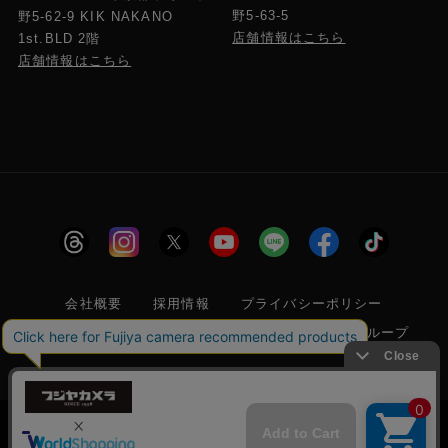
0～40℃, 20～80% RH ※結露なきこと
野5-63-5
野5-62-9 KIK NAKANO
店舗情報はこちら
1st.BLD 2階
店舗情報はこちら
保存温湿度範囲
-20～60℃, 5～90% RH ※結露なきこと
SDI/HDMI入出力信号対応フォーマット
詳しくは
メーカーページ
をご確認ください
付属品
・専用ACアダプタ（日本国内仕様）
・取扱説明書
・HDMIケーブルクランプ x 2
会社概要
採用情報
プライバシーポリシー
特定商取引に関する法律に基づく表示
フジヤグループ
商標登録 第5211024号 株式会社フジヤカメラ店 古物商許可番
号 東京都公安委員会 第304399601272号
当サイトでは利便性向上のためクッキー(Cookie)
を使用しています。クッキー(Cookie)の使用に関