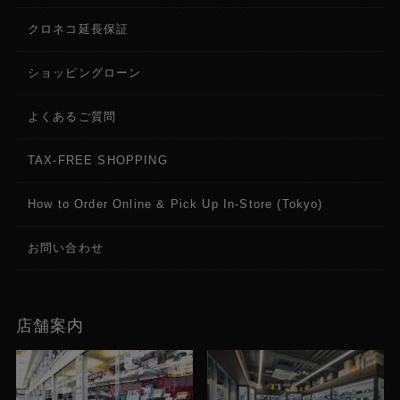
クロネコ延長保証
USBコネクタ
USB Type-C x 1 (USB給電非対応)
ショッピングローン
DIPスイッチ
よくあるご質問
10bit (Control / Audio In / SDI Bypass / HDMI Bypass /
SDI 4K / HDMI 4K / Output Format)
TAX-FREE SHOPPING
FAN
How to Order Online & Pick Up In-Store (Tokyo)
１基（交換可能）
お問い合わせ
ケース
SECC
店舗案内
RoHS2
対応