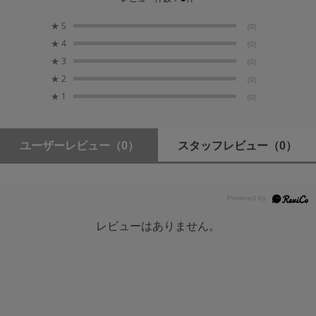
★
5
(0)
HDMI出力
★
4
(0)
HDMI Ver. 2.0b, Deep Color対応（10bit/12bit）, 色空
★
3
(0)
間RGB/ YCbCr444/ YCbCr422/ YCbCr420切替可能,
★
2
(0)
静的HDR対応 ※HDCP及び CECに非対応
★
1
(0)
※HDMI入力のパススルー出力ではありません。
HDR
ユーザーレビュー
（0）
スタッフレビュー
（0）
静的メタデータパッキング（SMPTE ST2086） /
HDR10/PQ（Perceptual Quantizer）（SMPTE
ST2084）/ HLG（Hybrid Log-Gamma）（ARIB STD-
B67）
※HDMI接続において、HDRはHDMIバージョン2.0a
レビューはありません。
から正式にサポートされています。
※SDI出力において、HDRは6G-SDIおよび12G-SDI
でサポートしています。
※メタデータの伝送は、HDMI InfoFrameおよびSDI
ANC（Ancillaryデータ）を介して行われます。
※3D LUTを用いたHDR変換（トーンマッピング）に
対応します。 （プリセット及びユーザ定義