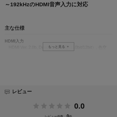
～192kHzのHDMI音声入力に対応
主な仕様
HDMI入力
もっと見る
HDMI Ver. 2.0b, Deep Color対応（10bit/12bit）, 色空
間RGB/ YCbCr444/ YCbCr422/ YCbCr420対応, 静的
HDR対応 ※HDCP及び CECに非対応
SDI出力
12G-SDI（SMPTE ST 2082-1, ST 2082-10）/ 6G-
SDI（SMPTE ST2081-1, ST2081-10)
3G-SDI Level A Direct image format mapping
レビュー
(SMPTE ST424, ST425-1)
3G-SDI Level B-DL SMPTE ST372 Dual Link
0.0
mapping （SMPTE ST424, ST425-1）/HD-
SDI（SMPTE ST292-1）/ SD-SDI（SMPTE
0
レビュー件数：
件
ST259M）