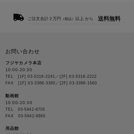
レーム（プログレッシブ入力の場合）／３フレーム
（インタレース入力の場合）, Bypassモードの場合
最大２ライン
送料無料
ご注文合計２万円
以上 から
（税込）
推奨最大SDIケーブル長
12G-SDI (L-5.5CUHD): パソロジカル信号・カラーバ
ー信号：80m
お問い合わせ
※L-5CFBの場合 (パソロジカル／カラーバー信号)：
50m
フジヤカメラ本店
6G-SDI (L-5.5CUHD): パソロジカル信号・カラーバ
10:00-20:30
ー信号：100m
TEL [1F] 03-5318-2241／[2F] 03-5318-2222
3G-SDI (L-5CFB): パソロジカル信号・カラーバー信
FAX [1F] 03-3388-3380／[2F] 03-3388-1560
号：170m
HD-SDI (L-5CFB): パソロジカル信号・カラーバー信
動画館
号：250m
10:00-20:30
SD-SDI (L-5CFB): パソロジカル信号・カラーバー信
号：420m
TEL 03-5942-8705
※測定時使用ケーブルは、12G-SDI対応のL-
FAX 03-5942-8965
5.5CUHD/CANARE、および3G/HD-SDI対応のL-
5CFB/CANAREを使用。
用品館