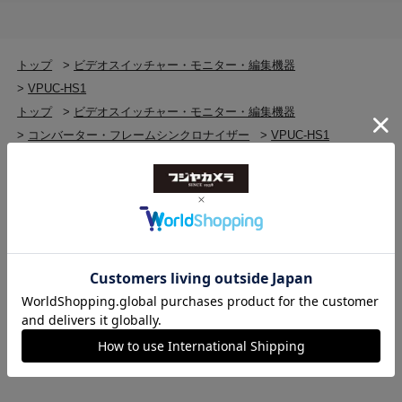
［33x33x33 / 17x17x17 Cube形式ファイル］）
トップ
>
ビデオスイッチャー・モニター・編集機器
オーディオ入力
HDMIエンベデッド・オーディオ（LPCM 最大8ch, サ
>
VPUC-HS1
ンプリング周波数32kHz～192kHz ※48kHzへリサン
トップ
>
ビデオスイッチャー・モニター・編集機器
プル）
>
コンバーター・フレームシンクロナイザー
>
VPUC-HS1
アナログ不平衡オーディオ（2ch, 10dBV(8.94Vpp),
トップ
>
ビデオスイッチャー・モニター・編集機器
入力インピーダンス 約10kΩ, RCA）
>
コンバーター・フレームシンクロナイザー
>
コンバーター・フレームシンクロナイザー(新品)
>
VPUC-HS1
オーディオ出力
トップ
>
ビデオスイッチャー・モニター・編集機器
SDIエンベデッド・オーディオ（LPCM 最大8ch,
48kHz）
>
ビデオスイッチャー・モニター・編集機器(新品)
>
VPUC-HS1
HDMIエンベデッド・オーディオ（LPCM 最大8ch,
トップ
>
VideoPro
>
VPUC-HS1
48kHz）
※チャネルのリマッピングおよびダウンミックス出
力に非対応
入出力遅延
スケーリングモード（固定解像度）の場合 最大２フ