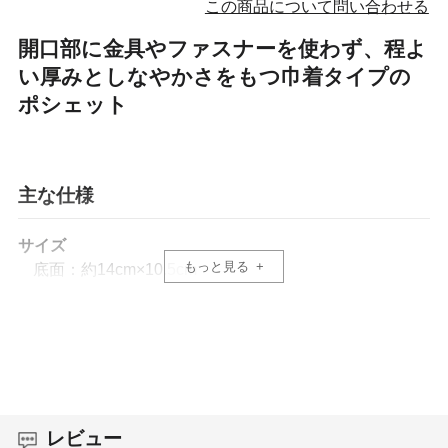
この商品について問い合わせる
開口部に金具やファスナーを使わず、程よ
い厚みとしなやかさをもつ巾着タイプの
ポシェット
主な仕様
サイズ
もっと見る
底面：約14cm×10.5cm
高さ：約16.5cm
ポケット：小幅8cm、大幅12.5cm、深さ約8.5cm
材質
本体：人工皮革（Ultrasuade®）・ナイロン
付属：牛革・馬革（コードバン）・ナイロン
レビュー