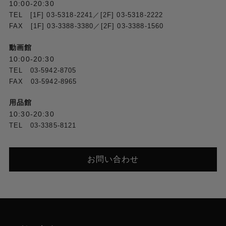
10:00-20:30
キヤノン独自仕様
TEL [1F] 03-5318-2241／[2F] 03-5318-2222
FAX [1F] 03-3388-3380／[2F] 03-3388-1560
Wi-Fi
動画館
内蔵
10:00-20:30
TEL 03-5942-8705
主な記録フォーマット
FAX 03-5942-8965
※
メーカーページ
をご確認ください
用品館
バッテリー
10:30-20:30
TEL 03-3385-8121
BP-A30N BP-A60N
BP-A30※2 BP-A60※2
お問い合わせ
バッテリー使用時間の目安
※
メーカーページ
をご確認ください
保存温度/動作温度（性能保証/作動保証）
性能保証：約 0 ℃～ 40 ℃ 85％（相対湿度）
作動保証：約-5 ℃～ 45 ℃ 60％（相対湿度）