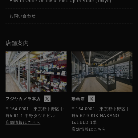
How to Order Online & Pick Up In-Store (Tokyo)
SDI OUT端子
お問い合わせ
BNC端子(12G/6G/3G/HD-SDI）
MON.端子
店舗案内
BNC端子(3G/HD-SDI)
HDMI端子
HDMI(Type-A)
INPUT端子
Mini-XLR ×2（AES/EBU非対応）
フジヤカメラ本店
動画館
Ethernet端子
〒164-0001 東京都中野区中
〒164-0001 東京都中野区中
RJ45コネクター(1000BASE-T対応)
野5-61-1 中野タツミビル
野5-62-9 KIK NAKANO
店舗情報はこちら
1st.BLD 1階
店舗情報はこちら
USB端子
USB Type-C、Super Speed USB(USB3.2 Gen1x1)相