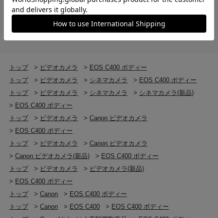
に表示可能にすることで、カメラを多数使う撮影現場に
おいてのファイル管理がしやすくなり、ワークフローの
効率化を実現します。
カラースペース
※1 マウントアダプターの詳細はキヤノン公式ホームペ
Cinema Gamut、BT.2020 Gamut、BT.709 Gamut
ージをご確認ください。
※2 Super 35mm モードでフレームレートが 100P を超え
ホワイトバランス
る場合、画角が約6％クロップします。
トップ
>
ビデオカメラ
>
EOS C400 ボディー
オート、太陽光、電球、色温度（2000K～
トップ
>
ビデオカメラ
>
シネマカメラ
>
EOS C400 ボディー
15000K）、セットA/B
トップ
>
ビデオカメラ
>
シネマカメラ
>
シネマカメラ(新品)
>
EOS C400 ボディー
ダイナミックレンジ
トップ
>
ビデオカメラ
>
Canon ビデオカメラ
16 stops
>
EOS C400 ボディー
トップ
>
ビデオカメラ
>
Canon ビデオカメラ
AF
>
Canon ビデオカメラ(新品)
>
EOS C400 ボディー
デュアルピクセルCMOS AF II
トップ
>
ビデオカメラ
>
ビデオカメラ(新品)
>
EOS C400 ボディー
記録フォーマット
トップ
>
Canon
>
EOS C400 ボディー
動画：Cinema RAW Light、XF-AVC、XF-HEVC S、
XF-AVC S
トップ
>
Canon
>
EOS C400
>
EOS C400 ボディー
静止画：JPEG