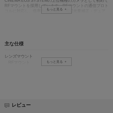
CINEMA EOS SYSTEMの上位機種のカメラとして初めて
RFマウントを採用しています。RFマウントの通信プロト
もっと見る
コルに対応し、倍率色収差補正・周辺光量補正・デュア
ルピクセルフォーカスガイド・歪曲収差補正がカメラ側
で行えるほか、豊富なラインアップから映像表現に応じ
たレンズの選択が可能です。また、RFマウントの高速通
信により、バーチャルプロダクションに適したメタデー
タの出力に対応します。さらに、新たに発売する「マウ
ントアダプター PL-RF」（2024年9月上旬発売予定）を
主な仕様
装着することで、映像制作業界で普及しているPLレンズ
の使用も可能です。別売りのマウントアダプター※1を装
レンズマウント
着することで、EFレンズ資産も活用できます。
もっと見る
RFマウント
6Kフルサイズセンサー搭載による6K／60P内蔵
センサー
RAW記録や4K／120P※2記録
35mmフルサイズ CMOSセンサー
6Kフルサイズ裏面照射積層CMOSセンサーをCINEMA
EOS SYSTEMで初搭載したほか、映像エンジン「DIGIC
画素数
DV 7」を採用したことで、6K／60P RAW動画や4K／
総画素数：約2670万画素、有効画素数：最大約1900
レビュー
120Pのハイフレームレート記録を実現しています。ま
万画素
た、低輝度部から高輝度部まで自然なトーンでの色再現