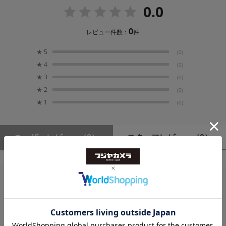
0.0
と、暗部のノイズ低減を実現し、6Kオーバーサンプリン
ISO感度
グによる4K画質を向上しています。さらに、「デュアル
160-25600（拡張時 100-102400）
ピクセルCMOS AF II」の搭載により、追従性に優れた高
0
レビュー件数：
件
速・高精度・広範囲なAF操作を実現しています。
★
5
(0)
BASE ISO
★
4
(0)
800 / 3200 / 12800 / 自動切り換え（例：Canon Log
幅広い現場に対応するインターフェースと新ビ
2、Canon Log 3、RAW記録時）
★
3
(0)
デオフォーマット
★
2
(0)
小型・軽量な筐体を実現しながら、GENLOCK／SYNC
★
1
センサーモード
(0)
／リターン端子やイーサネット端子など充実したインタ
フルサイズ 3：2、フルサイズ、Super 35mm Crop、
ーフェースを本体に搭載しています。撮影中の映像が実
Super 16mm Crop
際にオンエアされているかを認識できるタリー機能や、
ユーザーレビュー
（0）
スタッフレビュー
（0）
現在オンエア中の映像をモニター上で確認できるリター
NDフィルター
ン機能など、ライブ映像制作用途のカメラに求められる
機能が拡張ユニットなしで使用でき、ライブ撮影をサポ
機械式NDフィルター（2 / 4 / 6 / 8※ / 10stops※）
ートします。また、新たに、キヤノン独自のビデオフォ
※拡張選択時
ーマット「XF-HEVC S／XF-AVC S」を採用していま
レビューはありません。
す。MP4ファイル形式でありながら、既存のビデオフォ
ガンマ
ーマット「XF-HEVC／XF-AVC」のメタデータを踏襲し
Canon Log ２、Canon Log 3、Canon 709、BT.709
ています。新たに、撮影日時やリール番号をファイル名
Wide DR、BT.709 Standard、PQ、HLG