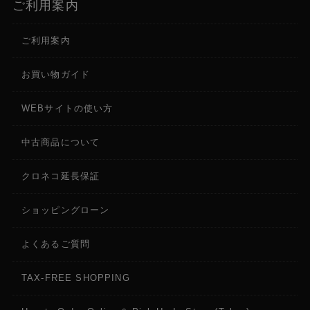
ご利用案内
外形寸法（幅×高さ×奥行き）
ご利用案内
約142 × 135 × 135mm
お買い物ガイド
質量（本体のみ）
約1540g
WEBサイトの使い方
中古商品について
付属品
ハンドルユニット
LCDモニター/LCDアタッチメントユニット
クロネコ延長保証
マイクホルダー/固定用ビス
モニターケーブル MC-5U
ショッピングローン
六角レンチ
バッテリーパック BP-A60N
よくあるご質問
バッテリーチャージャー CG-A20
コンパクトパワーアダプター CA-CP300B
TAX-FREE SHOPPING
入・出力端子