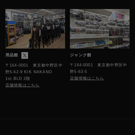
当、スマートフォン、GP-E2への接続が可能。
MIC端子
Φ3.5mm ステレオミニジャック
ヘッドホン端子
Φ3.5mm ステレオミニジャック
用品館
ジャンク館
〒164-0001 東京都中野区中
〒164-0001 東京都中野区中
REMOTE A端子
野5-63-5
野5-62-9 KIK NAKANO
Φ2.5mm ステレオミニミニジャック
店舗情報はこちら
1st.BLD 2階
店舗情報はこちら
TIME CODE端子
DIN1.0/2.3 ジャック端子
電源・その他
G-LOCK/SYNC/RET端子