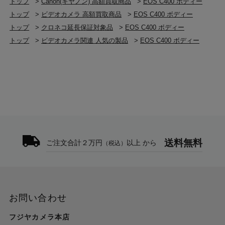
トップ
>
Canon(キヤノン) 高額買取商品
>
EOS C400 ボディー
トップ
>
ビデオカメラ 高額買取商品
>
EOS C400 ボディー
最大解像度
トップ
>
クロネコ延長保証対象品
>
EOS C400 ボディー
フルサイズ 3：2：6000×4000
トップ
>
ビデオカメラ関連 人気の製品
>
EOS C400 ボディー
フルサイズ：6000×3164
Super35mm Crop：4368×2304
Super16mm Crop：2048×1080
記録フォーマット（オーディオ）
リニアPCM 24bit/48kHz/4ch
AAC 16bit/48kHz/2ch（XF-HEVC S / XF-AVC S）
送料無料
ご注文合計２万円
以上 から
（税込）
記録メディア
CFexpressカード、SDカード
液晶モニター
3.5型 LCD 276万ドット、タッチパネル
お問い合わせ
フジヤカメラ本店
マルチアクセサリーシュー（21pin）