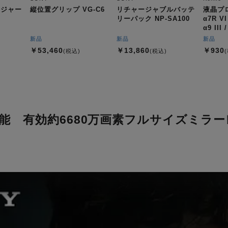
ージャー
縦位置グリップ VG-C6
リチャージャブルバッテ
液晶プ
リーパック NP-SA100
α7R VI 
α9 III
SA7R6
新品
新品
新品
￥53,460
￥13,860
￥930
(税込)
(税込)
能 有効約6680万画素フルサイズミラ