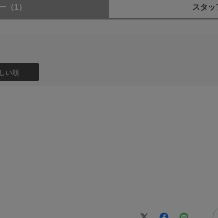
ー
（1）
スタッ
可視光LEDによる補助光
200分割ライブビュー分析測光
5 - 20 (ISO100相当、F1.2レンズ使用)
0 EV (1/3 EV、1/2 EV ステップ選択可能)
しい順
光指数）：静止画撮影時: ISO 100 - 32000 (拡張: 下限ISO 50、上限IS
/下限設定可能)、動画撮影時: ISO 100 - 32000相当 ※、AUTO (ISO
ス撮影：● ※
m (0.64型)電子式ビューファインダー (Quad-XGA OLED)
437 184 ドット
倍 (50 mmレンズ、無限遠、-1 m-1)
.0 - +3.0 m-1
最終光学面から約25 mm、接眼枠から約21 mm (視度-1 m-1) (CIPA
ームレート選択：STD 60fps / HI 120fps
。
 (3.2型) TFT駆動
：●
95 104 ドット