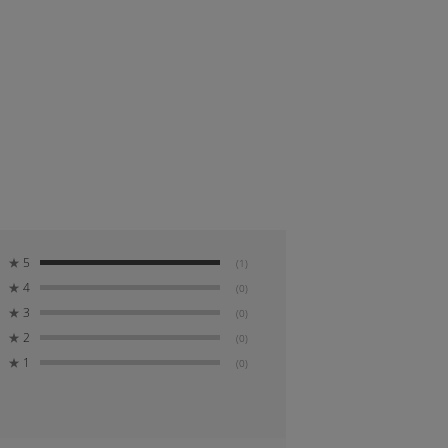
EIF (MPEG-A MIAF準拠)、RAW (ソニー
ルサイズの画角を生かした映像表現を楽しめま
x 4352 (28 M)、Sサイズ: 4992 x 3328
ウ部のディテールを損なうことなくノイズを
熱構造を搭載。高画質かつ長時間の撮影を可能
スロット、SLOT2: SD (UHS-I/II対応)カー
★
5
(1)
944万ドットの高精細電子ビューファインダ
★
4
(0)
ンでも被写体のディテールを正確に確認できます。
★
3
(0)
ワークフローを快適にサポートします。
方式)
★
2
(0)
V20 (ISO100相当、F1.2レンズ使用、AF-S
★
1
(0)
り移り感度 (動画)、AFトランジション速度
環、フォーカスマップ (動画)、AFアシス