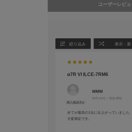
ユーザーレビュ
ト (動画)
AF補助光：
露出制御
測光方式：1
測光範囲：EV-
露出補正：±5.
絞り込み
表示：新
ISO感度（推奨露
12800、上限
フリッカーレ
ファインダー
形式：1.6 c
α7R VI ILCE-7RM6
総ドット数：9 
倍率：約0.90
MMM
視度調整機能：-4
アイポイント：
年代:
40代
性別:
男性
ファインダーフレ
全てが最高の1台に仕上がっていました
液晶モニター
形式：8.0 cm
大変満足です。
タッチパネル
ドット数：2 0