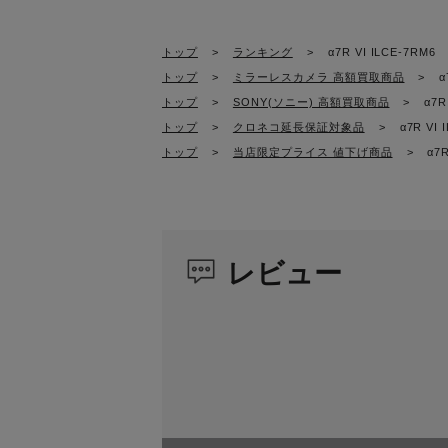
続けます。
ホワイトバランス
アンチダスト
トップ
>
ランキング
>
α7R VI ILCE-7RM6
表現の可能性を広げる高精細
静止画記録
画像ファイル形式：
トップ
>
ミラーレスカメラ 高額買取商品
>
α
ARW 6.0
トップ
>
SONY(ソニー) 高額買取商品
>
α7R
新開発のイメージセンサーと画像処理エンジン
記録画素数 [3:
す。また、新たに搭載したデュアルゲイン撮
トップ
>
クロネコ延長保証対象品
>
α7R VI 
(17 M) 、AP
低減。なめらかな階調で、編集時の自由度を高
トップ
>
当店限定プライス 値下げ商品
>
α7R
画質モード：RAW
にします。
14bit RAW
プロの声に応えた、高い機動
記録部
スロット：SLOT
ド、CFexpr
レビュー
さまざまなプロフェッショナルの声を反映し
ーは、α7R V比約3倍の明るさ＊、DCI-
フォーカス
検出方式：フ
さらに、イルミネーション付き背面操作ボタン
測距点数：静止
検出輝度範囲：E
＊詳しくは
メーカーページ
をご確認ください
時、ブライトモ
認識対象 (
その他の機能：
(動画)、縦