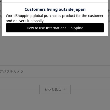
た、新世代のR
ンサー「Exmor RS（TM）」を搭載。静止画撮影時には最大約60回/秒
約30コマ/秒＊の高速連続撮影を両立しました。さらにブラックアウト
新世代の画像処理エンジン「BIONZ XR2」は高度な被写体認識を可
向上を実現しました。
もっと見る
豊かな階調表現
0万画素の積層型CMOSイメージセンサー「Exmor RS」を搭載。風
かつ印象的に描き出します。さらに、最大約16ストップ＊のダイナミッ
肌の質感や色あいを自然に再現し、被写体の存在感をより美し引き立て
＋IRセンサー」により、さまざまな光源下でもオートホワイトバランス
デジタルカメラ
できます。
もっと見る
高速性能
mフルサイズ (35.9 x 24.0 mm)、Exmor RS CMOSセンサー
」を搭載し、姿勢推定技術を採用することで粘り強い追随性能を実現。また
数：静止画時: 最大約6680万画素、動画時: 最大約5580万画素
、人物が交錯するシーンやフレーム内で小さく写る遠くの被写体に対し
260万画素