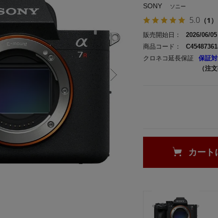
SONY
ソニー
5.0
（1）
販売開始日：
2026/06/05
商品コード：
C45487361
クロネコ延長保証
保証対
（注文
カート