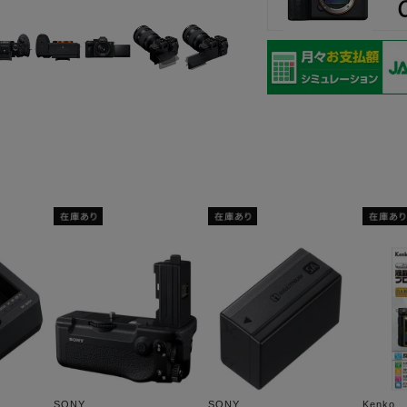
SONY
SONY
Kenko