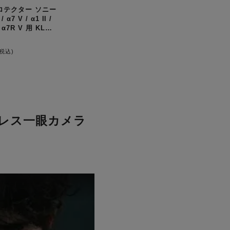
ロテクター ソニー
/ α7 V / α1 II /
 / α7R V 用 KLP-
(税込)
ーレス一眼カメラ