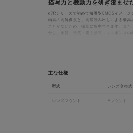
描写力と機動力を研ぎ澄ませ
α7Rシリーズで初めて積層型CMOSイメージセ
画素の高解像度と、高速読み出しによる最高
ことがないため、撮影に集中できます。また、
合し、画質・音質・電力効率・レスポンスの
αシリーズ最高＊の解像力と
αシリーズ最高画素数＊となる有効最大約668
情、野生動物の動きの一瞬まで、緻（ち）密
主な仕様
も暗部のノイズを抑え、豊かな階調で表現。
用した光源推定と、前面に搭載した「可視光
型式
レンズ交換式
境で見たままの雰囲気に近い自然な色で撮影
レンズマウント
Eマウント
高精度に捉え一瞬を描ききる
撮像部
撮像素子：35m
最新の画像処理エンジン「BIONZ XR2
カメラ有効画素
ス）」では、被写体認識性能と追随性を高め
総画素数：約7