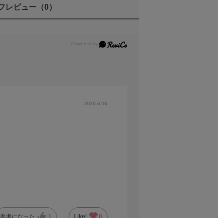
フレビュー
（0）
O 102400)、AUTO (ISO 100 -
 100 - 12800相当、上限/下限設定可能）
2026.6.16
規格準拠)
参考になった
1
Like!
0