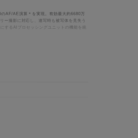
のAF/AE演算＊を実現。有効最大約6680万
フリー撮影に対応し、連写時も被写体を見失う
能にするAIプロセッシングユニットの機能を統
景のディテールから、ポートレートの繊細な表
クレンジが、明暗差の大きいシーンにおいて
ます。加えて、ディープラーニング技術を活
（AWB）が安定。屋内外を問わず、多くの環
、進化した「リアルタイム認識AF＋（プラ
ても、狙った被写体に正確にピントを合わせ