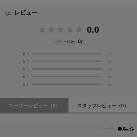
静止画時記録画素数
開発の薄型非球面レンズを組み込んでレンズ周辺部にま
最大1,420万画素
でわたる高い解像度を実現する「ZEISS（ツァイス）バ
レビュー
リオ・ゾナーT＊」レンズ搭載。高精細な描写性能を活か
した美しい4K 動画撮影を実現します。
有効画素数
0.0
動画時 1,420万画素(16:9) *1
静止画時 1,420万画素(16:9), 1,200万画素(3:2)
撮影に集中できる高い操作性と信頼性
0
レビュー件数：
件
撮影に集中できる高い操作性と信頼性
★
5
(0)
ビューファインダータイプ
ハンディカム（R）史上最高（＊）解像度の有機ELビュ
★
4
(0)
0.39型(4:3) OLED/カラー 約236万ドット
ーファインダーとワイド液晶画面を搭載。どちらも高い
★
3
(0)
コントラストで鮮やかな色を表現します。その他にもフ
★
2
ォーカスなどを調整する「レンズリング」、絞りなどを
(0)
液晶モニター タイプ
調整する「マニュアルダイヤル」、光量を調節する「内
★
1
(0)
3.5型（16：9）/約156万ドット エクストラファイン
蔵NDフィルター」など、豊富なマニュアル操作が可能で
液晶
す。
＊ 2017年9月広報発表時点
ユーザーレビュー
（0）
スタッフレビュー
（0）
液晶モニター明るさ調整 *2
〇
“こだわり”に応える多彩な撮影機能
液晶モニタータッチパネル
広いダイナミックレンジの映像を記録できる4K HDR記録