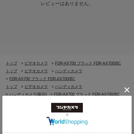
HLG方式（＊1）に対応。また、遅回しや早回し撮影を可
〇
レビューはありません。
能にする「スロー＆クイックモーション（＊2）」や、最
大960fps（40倍）の「スーパースローモーション（＊
液晶モニターガイドフレーム
3）」撮影機能を搭載しました。
〇
＊1 3,840×2,160画素。HDR映像をテレビで表示する場合
は、HDR（HLG）対応ソニー製テレビと本機をUSB接続
してご覧ください
静止画サイズ
＊2 音声記録はできません。UHS-I（U3）の
1,200万画素 3：2（4240x2824）、1,420万画素 16：
SDHC/SDXCメモリーカードが必要です
9（5024x2824ドット）
＊3 4K記録・音声記録はできません。Class10以上の
トップ
>
ビデオカメラ
>
FDR-AX700 ブラック FDR-AX700/BC
SDHC/SDXCメモリーカードが必要です
アクセサリーシュー
トップ
>
ビデオカメラ
>
ハンディカメラ
〇（マルチインターフェースシュー）
>
FDR-AX700 ブラック FDR-AX700/BC
大事な映像の鑑賞も保存もスムーズに
トップ
>
ビデオカメラ
>
ハンディカメラ
こだわって撮影した映像は、手軽に鑑賞し、確実に保存
マイク入力
>
ハンディカメラ(新品)
>
FDR-AX700 ブラック FDR-AX700/BC
しておきましょう。ハンディカムなら、4Kテレビではも
ステレオミニジャック
トップ
>
ビデオカメラ
>
SONY ビデオカメラ
ちろんフルHDテレビでも美しく再生したり、ブルーレイ
>
FDR-AX700 ブラック FDR-AX700/BC
ディスクレコーダーやパソコンで保存する方法がありま
リモート端子
トップ
>
ビデオカメラ
>
SONY ビデオカメラ
す。
マルチ/マイクロUSB端子 *3、ステレオミニミニジャ
＊ HDR映像をテレビで表示する場合は、HDR（HLG）
>
SONY ビデオカメラ(新品)
ック(Φ2.5mm)
対応ソニー製テレビと本機をUSB接続してご覧ください
>
FDR-AX700 ブラック FDR-AX700/BC