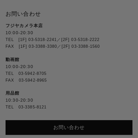
本体質量
お問い合わせ
約935g (レンズフード、大型アイカップ含む)
フジヤカメラ本店
10:00-20:30
撮影時総質量 *7
TEL [1F] 03-5318-2241／[2F] 03-5318-2222
約985g(NP-FV50A 使用時,レンズフード,大型アイカ
FAX [1F] 03-3388-3380／[2F] 03-3388-1560
ップ含む)
約1030g（NP-FV70A〈本体付属品〉使用時,レンズ
動画館
フード,大型アイカップ含む）
10:00-20:30
約1080g （NP-FV100A使用時,レンズフード,大型ア
TEL 03-5942-8705
イカップ含む）
FAX 03-5942-8965
レンズ
用品館
10:30-20:30
TEL 03-3385-8121
レンズ
ZEISS バリオ・ゾナーT＊
お問い合わせ
レンズカバー