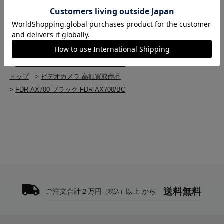
トップ
>
ビデオカメラ
>
ビデオカメラ(新品)
詳しい特徴はこちら（メーカーページ）よりご確認くだ
メモリーカードスロット
>
FDR-AX700 ブラック FDR-AX700/BC
さい
SLOT A：メモリースティック PRO デュオ、SDカー
トップ
>
SONY
>
FDR-AX700 ブラック FDR-AX700/BC
ド用マルチスロット
トップ
>
SONY(ソニー) 高額買取商品
SLOT B：SDカード用スロット
>
FDR-AX700 ブラック FDR-AX700/BC
トップ
>
ビデオカメラ 高額買取商品
本体内充電（付属バッテリーの満充電時間） *4
>
FDR-AX700 ブラック FDR-AX700/BC
〇（約2時間50分）
基本バッテリーシステム
“インフォリチウム”Vシリーズ対応 *5
電源電圧部
ACアダプター8.4V/バッテリー7.4V
送料無料
ご注文合計２万円
以上 から
（税込）
外形寸法：幅×高さ×奥行（付属バッテリー装着時) *6
121×104×274.5mm（レンズフード,大型アイカップ
含む）（116×89.5×196.5mm 本体のみ）