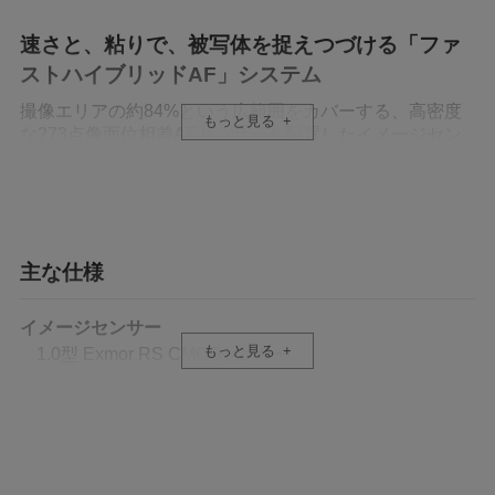
速さと、粘りで、被写体を捉えつづける「ファ
ストハイブリッドAF」システム
撮像エリアの約84%という広範囲をカバーする、高密度
もっと見る
な273点像面位相差AFセンサーを配置したイメージセン
サーを搭載。レンズの駆動を最適化する新開発の動画向
けアルゴリズムと組み合わせ、約3倍（＊）高速なAFレ
スポンスで動きの速い被写体も瞬時に精度高く捕捉し、
安定して追随し続けます。
＊ FDR-AX100比、撮影条件により異なることがあります
主な仕様
4K動画撮影を、さらに高画質化する独自のキー
イメージセンサー
デバイス
もっと見る
1.0型 Exmor RS CMOSセンサー
位相差AFセンサーを配置した「1.0型積層型Exmor RS
CMOS（エクスモア アールエス シーモス）センサー」
総画素数
と、進化した画像処理エンジン「BIONZ X（ビオンズ エ
2,100万画素
ックス）」の処理をサポートする新開発のフロントエン
ドLSIを搭載し、画像処理システムを最適化。ソニー独自