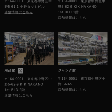
〒164-0001 東京都中野区中
〒164-0001 東京都中野区中
、60i/50i切換: [60i(NTSC)]
野5-61-1 中野タツミビル
野5-62-9 KIK NAKANO
ローラクスモード時：1.7lux（シャッタースピード
店舗情報はこちら
1st.BLD 1階
1/30秒、Gain 33dB）
店舗情報はこちら
60i/50i切換: [50i(PAL)]
ローラクスモード時：1.7lux（シャッタースピード
1/25秒、Gain 33dB）、ナイトショット時：0lux（シ
ャッタースピード1/60秒)
ナイトショット
〇（ナイトショットライト内蔵）
手ブレ補正機能
用品館
ジャンク館
〇光学式（アクティブレンズ方式、アクティブモー
ド搭載）
〒164-0001 東京都中野区中
〒164-0001 東京都中野区中
野5-63-5
野5-62-9 KIK NAKANO
店舗情報はこちら
1st.BLD 2階
最短撮影距離
店舗情報はこちら
約1cm(ワイド端)、約100ｃｍ（テレ端）
ホワイトバランス