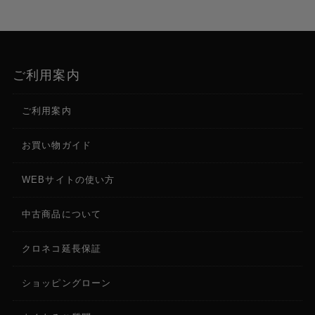
レンズキャップ
フィルター径
62mm
ご利用案内
虹彩絞り
ご利用案内
7枚羽根
お買い物ガイド
フォーカス
自動/手動（ダイヤル・タッチパネル）
WEBサイトの使い方
F値
中古商品について
F2.8-4.5
クロネコ延長保証
f（焦点距離）
f=9.3-111.6mm
ショッピングローン
f（35mm換算）