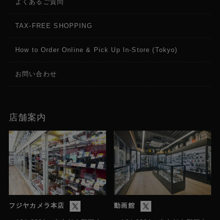
よくあるご質問
動画時 f=29.0-348.0mm（16:9時） *1 *8
静止画時 f=29.0-348.0mm（16:9時）,f=32.8-
TAX-FREE SHOPPING
393.6mm（3:2時）
How to Order Online & Pick Up In-Store (Tokyo)
ズーム
動画時 *5 光学12倍（デジタル192倍）、全画素超解
お問い合わせ
像24倍(HD)、18倍(4K)
静止画時 光学12倍（全画素超解像24倍、デジタル
192倍）
店舗案内
カメラ
最低被写体照度
60i/50i切換: [60i(NTSC)]
スタンダード時：3lux（シャッタースピード1/60秒、
Gain 33dB）
60i/50i切換: [50i(PAL)]
スタンダード時：3lux（シャッタースピード1/50秒、
フジヤカメラ本店
動画館
Gain 33dB）