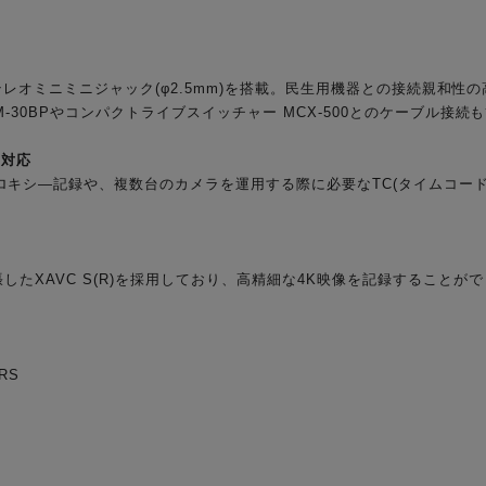
端子ステレオミニミニジャック(φ2.5mm)を搭載。民生用機器との接続親和
M-30BPやコンパクトライブスイッチャー MCX-500とのケーブル接
に対応
キシ—記録や、複数台のカメラを運用する際に必要なTC(タイムコード)
したXAVC S(R)を採用しており、高精細な4K映像を記録することが
RS