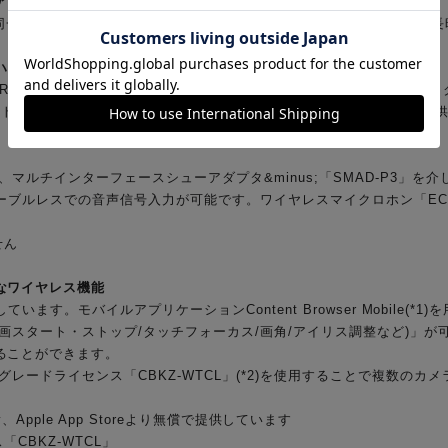
アップ記録
同一記録モードのみ)やリレー撮影が可能なため、バックアップ記録や
ハンドルユニット
XLRハンドルユニットを搭載しており、内蔵マイクに加えて、業務用マ
ローカットフィルターなどが設定でき、コンデンサーマイクにファンタム電源
、マルチインターフェースシューアダプタ&minus;「SMAD-P3」
給やケーブルレスでの音声信号入力が可能です。ワイヤレスマイクロホン「E
せん
なワイヤレス機能
しています。モバイルアプリケーションContent Browser Mobile
画スタート・ストップ/タッチフォーカス/画角/アイリス調整など)」が可
ることができます。
レードライセンス「CBKZ-WTCL」(*2)を使用することで複数の
e Play、Apple App Storeより無償で提供しています
「CBKZ-WTCL」