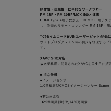
操作性・信頼性・効率的なワークフロー
RM-1BP・RM-30BP/MCX-500と連携
HDMI Type A端子に加え、REMOTE
し、別売のリモートコマンダー RM-1BP・R
TC(タイムコード)/UB(ユーザービット)記録
ポストプロダクション時の負担を軽減するプロ
す。
XAVC S(R)対応
放送業務用に開発されたXAVCを民生用に拡張
■ 主な仕様
●イメージセンサー
1.0型積層型CMOSイメージセンサー Exmor 
●有効画素数
16:9動画撮影時/約1420万画素