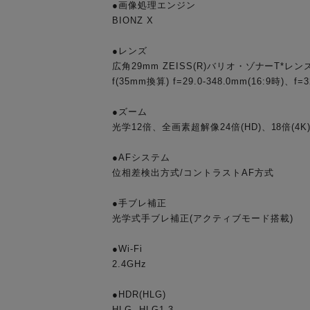
●画像処理エンジン
BIONZ X
●レンズ
広角29mm ZEISS(R)バリオ・ゾナーT*レンズ、f
f(35mm換算) f=29.0-348.0mm(16:9時)、f=3
●ズーム
光学12倍、全画素超解像24倍(HD)、18倍(4K
●AFシステム
位相差検出方式/コントラストAF方式
●手ブレ補正
光学式手ブレ補正(アクティブモード搭載)
●Wi-Fi
2.4GHz
●HDR(HLG)
HLG, HLG1-3