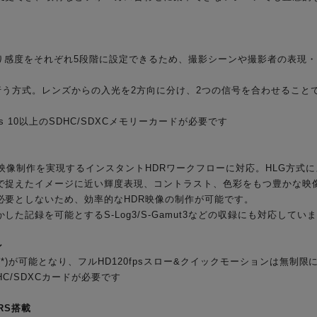
移り感度をそれぞれ5段階に設定できるため、撮影シーンや撮影者の表現
を行う方式。レンズからの入光を2方向に分け、2つの信号を合わせるこ
ss 10以上のSDHC/SDXCメモリーカードが必要です
映像制作を実現するインスタントHDRワークフローに対応。HLG方式によ
で捉えたイメージに近い輝度表現、コントラスト、色彩をもつ豊かな映像
必要としないため、効率的なHDR映像の制作が可能です。
た記録を可能とするS-Log3/S-Gamut3などの収録にも対応してい
ン
(*)が可能となり、フルHD120fpsスロー&クイックモーションは無制
HC/SDXCカードが必要です
RS搭載