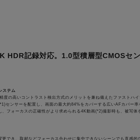
 HDR記録対応。1.0型積層型CMOSセ
システム
F精度の高いコントラスト検出方式のメリットを兼ね備えたファストハイ
(*1)センサーを配置し、画面の最大約84%をカバーする広いAFカバ
、フォーカスの正確性がより求められる4K動画(*2)撮影時も、被写
変更でき、取材などフォーカス合わせに集中できないシーンでも直感的