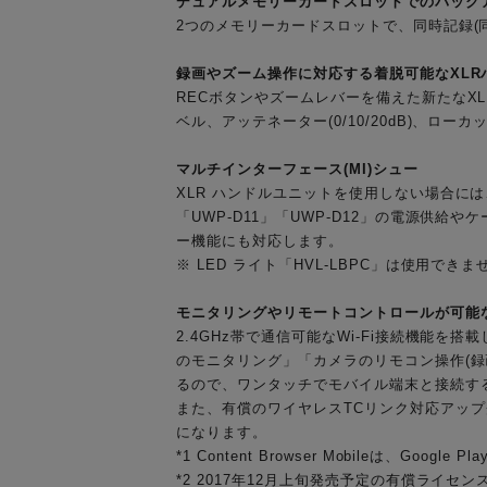
デュアルメモリーカードスロットでのバック
2つのメモリーカードスロットで、同時記録(
録画やズーム操作に対応する着脱可能なXLR
RECボタンやズームレバーを備えた新たな
ベル、アッテネーター(0/10/20dB)、
マルチインターフェース(MI)シュー
XLR ハンドルユニットを使用しない場合には
「UWP-D11」「UWP-D12」の電源供
ー機能にも対応します。
※ LED ライト「HVL-LBPC」は使用できま
モニタリングやリモートコントロールが可能
2.4GHz帯で通信可能なWi-Fi接続機能を搭載
のモニタリング」「カメラのリモコン操作(録
るので、ワンタッチでモバイル端末と接続す
また、有償のワイヤレスTCリンク対応アップグ
になります。
*1 Content Browser Mobileは、Googl
*2 2017年12月上旬発売予定の有償ライセンス