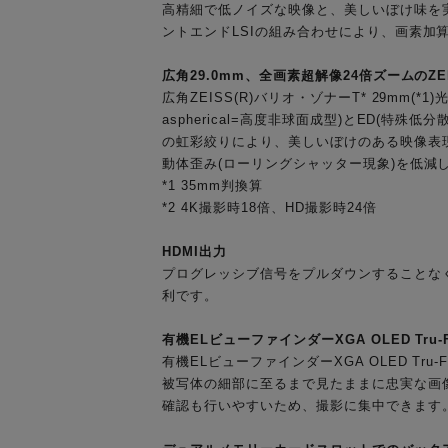
高精細で低ノイズな映像と、美しいぼけ味を実現
ントエンドLSIの組み合わせにより、画素加算
広角29.0mm、全画素超解像24倍ズームのZE
広角ZEISS(R)バリオ・ゾナーT* 29mm(
aspherical=高度非球面成型)とED(特
の虹彩絞りにより、美しいぼけのある映像表
動体歪み(ローリングシャッター現象)を低減
*1 35mm判換算
*2 4K撮影時18倍、HD撮影時24倍
HDMI出力
プログレッシブ信号をプルダウンすることな
利です。
有機ELビューファインダーXGA OLED Tru-
有機ELビューファインダーXGA OLED Tr
被写体の細部に至るまで見たままに忠実な画像
確認も行いやすいため、撮影に集中できます