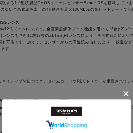
する1.0型積層型CMOSイメージセンサーExmor RSを搭載していま
のない全画素読み出しの4K動画を最大100Mbpsの高ビットレートで
ISSレンズ
*1)光学12倍ズームレンズは、全画素超解像ズーム機能を用いて18倍(*2)ズー
殊低分散)レンズを含む11群17枚のZEISS(R)レンズにより、画面周辺部
現も可能です。加えて、センサーからの高速読み出しにより、 鉄道な
します。
くネイティブで出力でき、タイムコードやRECトリガーが重畳されてい
Finder(R)とワイド液晶モニター搭載
u-Finder(R)は約236万ドット相当の有機ELを採用。高い解像感と
をファインダー上で再現します。また、高解像の3.5型ワイド液晶モニタ
。