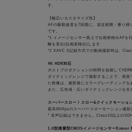
す。
【幅広いカスタマイズ性】
AFの駆動速度を7段階に、追従範囲・乗り
です。
*1 イメージセンサー面上で位相差検出AF
離を算出(位相差検出)します
*2 XAVC S記録方式での動画撮影時は、Cla
4K HDR対応
ポストプロダクションの時間を短縮してHDR
ダイナミックレンジで撮影することで、視覚
た映像は、撮影後にカラーグレーディングを
また、広色域・広いダイナミックレンジを生かし
スーパースロー / スロー&クイックモーショ
最高960fpsのスーパースローモーション撮影
* 音声記録はできません。Class10以上のSD
1.0型積層型CMOSイメージセンサーExmor 