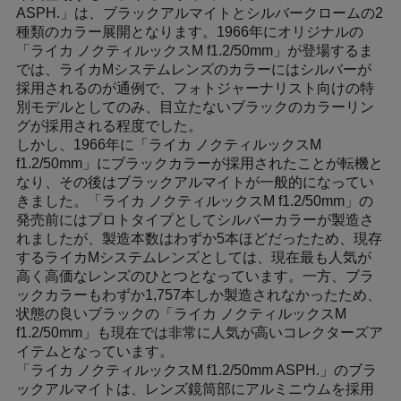
ASPH.」は、ブラックアルマイトとシルバークロームの2
種類のカラー展開となります。1966年にオリジナルの
「ライカ ノクティルックスM f1.2/50mm」が登場するま
では、ライカMシステムレンズのカラーにはシルバーが
採用されるのが通例で、フォトジャーナリスト向けの特
別モデルとしてのみ、目立たないブラックのカラーリン
グが採用される程度でした。
しかし、1966年に「ライカ ノクティルックスM
f1.2/50mm」にブラックカラーが採用されたことが転機と
なり、その後はブラックアルマイトが一般的になってい
きました。「ライカ ノクティルックスM f1.2/50mm」の
発売前にはプロトタイプとしてシルバーカラーが製造さ
れましたが、製造本数はわずか5本ほどだったため、現存
するライカMシステムレンズとしては、現在最も人気が
高く高価なレンズのひとつとなっています。一方、ブラ
ックカラーもわずか1,757本しか製造されなかったため、
状態の良いブラックの「ライカ ノクティルックスM
f1.2/50mm」も現在では非常に人気が高いコレクターズア
イテムとなっています。
「ライカ ノクティルックスM f1.2/50mm ASPH.」のブラ
ックアルマイトは、レンズ鏡筒部にアルミニウムを採用