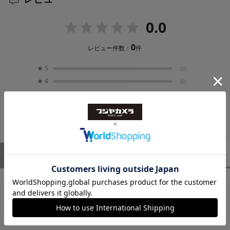
絞り
0.0
クリックストップにより設定
0
レビュー件数：
件
最小絞り
★
5
(0)
F16
★
4
(0)
★
3
(0)
レンズマウント
★
2
(0)
ライカMバヨネット、デジタルMカメラ識別６ビット
★
1
(0)
コード付
レンズフード
ユーザーレビュー
（0）
スタッフレビュー
（0）
クリップオンタイプ（付属品）
カラー
ブラック
レビューはありません。
先端からバヨネットフランジまでの長さ