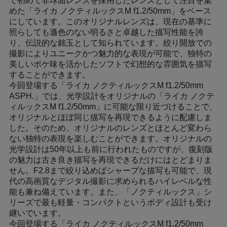
で初めて非球面レンズを採用したレンズとして注目を集
めた「ライカ ノクティルックスM f1.2/50mm」をベース
にしています。このオリジナルレンズは、現在の基準に
照らしても遜色のない明るさと卓越した描写性能を誇
り、伝説的な銘玉として知られています。絞り開放での
撮影によりユニークかつ魅力的な表現が可能で、独特の
美しいボケ味を活かしたソフトで幻想的な雰囲気を描写
することができます。
今回登場する「ライカ ノクティルックスM f1.2/50mm
ASPH.」では、光学設計をオリジナルの「ライカ ノクテ
ィルックスM f1.2/50mm」に可能な限り近づけることで、
オリジナルとほぼ同じ描写を再現できるように配慮しま
した。そのため、オリジナルのレンズとほとんど変わら
ない独特の表現を楽しむことができます。オリジナルの
光学設計は50年以上も前に行われたものですが、復刻版
の魅力は古き良き描写を再現できるだけにはとどまりま
せん。F2.8まで絞り込めばシャープな描写も可能で、現
代の高画質なデジタル撮影に求められるハイレベルな性
能も兼ね備えています。また、「ノクティルックス」シ
リーズで最も軽量・コンパクトというボディ設計も受け
継いでいます。
今回登場する「ライカ ノクティルックスM f1.2/50mm