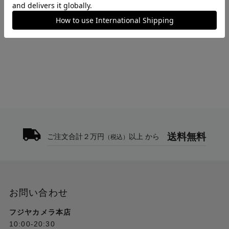
>
35-100mm F/2.8 Di III VXD (Model A078Z) ニコンZ
トップ
>
TAMRON
>
35-100mm F/2.8 Di III VXD (Model A078Z) ニコンZ
送料無料
ご注文合計２万円
以上 から
（税込）
お問い合わせ
フジヤカメラ本店
10:00-20:30