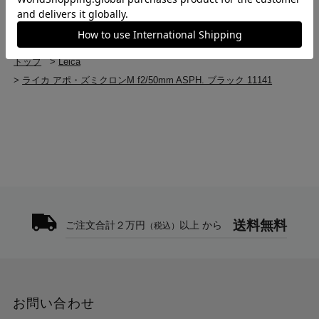
トップ
>
交換レンズ・レンズアクセサリー
>
交換レンズ・レンズアクセサリー(中古)
>
ライカ アポ・ズミクロンM f2/50mm ASPH. ブラック 11141
トップ
>
Leica
>
ライカ アポ・ズミクロンM f2/50mm ASPH. ブラック 11141
送料無料
ご注文合計２万円
以上 から
（税込）
お問い合わせ