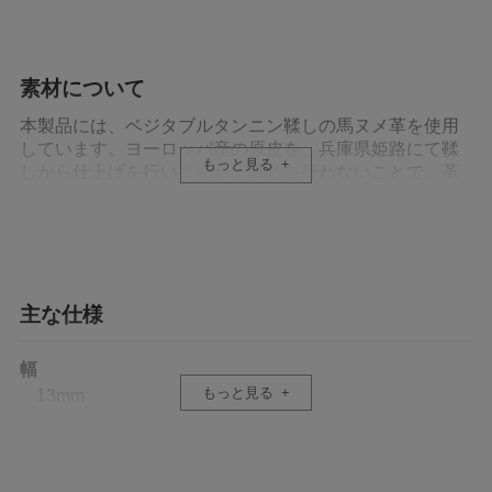
素材について
本製品には、ベジタブルタンニン鞣しの馬ヌメ革を使用
しています。ヨーロッパ産の原皮を、兵庫県姫路にて鞣
もっと見る
しから仕上げを行いました。着色を行わないことで、革
本来の上質な風合いと、天然のキメやハリをそのまま残
しています。最初から柔らかさが感じられる質感に仕上
げており、曲げに対する抵抗が少なく、構えた際の動き
を妨げにくく、撮影中の引っかかりを抑えています。一
般的な牛革に比べ、馬革ならではの柔らかさにより、使
い始めから自然な使い心地が得られます。革は貼り合わ
主な仕様
せによって適度な厚みと強度を確保しつつ、馬革特有の
しなやかさを損なわないよう仕立てています。使うほど
幅
につやが増し、色が深まり、手や動きに沿ってしなやか
もっと見る
13mm
に変化していきます。革そのものが育っていく過程も楽
しめる一本です。
長さ
1050mm（リング先端〜リング先端）