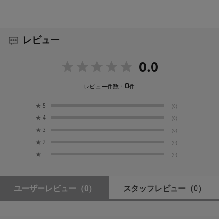
ストラップの設計と使いやすさ
ネックストラップは幅13mm、長さ1050mmの細身設計。
耐荷重
たすき掛けにも対応できる長さを確保しつつ、手にも巻
5kg
レビュー
きやすいバランスに仕上げています。細身ながら適度な
厚みを持たせることで荷重を分散し、長時間の携行でも
快適です。
材質
0.0
ストラップ：馬革（ヌメ）
リング：真鍮製
0
レビュー件数：
件
真鍮製リングについて
★
5
カメラへの取付部には、蔵Curaの真鍮製リングを採用し
(0)
生産地
ています。一般的な鉄製リングに比べて素材が柔らか
★
4
(0)
日本製
く、アイレットやボディを傷めにくいのが特徴です。取
★
3
(0)
付時の負担も少なく、指や爪にも優しいリングです。
★
2
(0)
コバ仕上げ
★
1
(0)
コバ ナチュラル／コバ 朱色
コバ仕上げについて
コバ（縁）カラーは、革本来の質感を生かしたナチュラ
ユーザーレビュー
（0）
スタッフレビュー
（0）
ルと、落ち着いた朱色の2種類をご用意しました。生成り
革の表情を引き締め、使い込むことで風合いの変化も楽
しめる仕上げです。