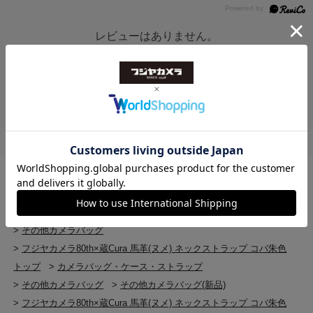
※本製品は天然素材である馬ヌメ革を用い、職人の手作
レビューはありません。
業により仕立てられています。革の部位や繊維の状態に
より、記載寸法から若干の個体差が生じる場合がござい
ます。また、使用に伴い革が馴染むことで、寸法や風合
いに変化が生じる場合があります。素材の個性としてご
理解ください。
※天然皮革の特性上、表面に小さなシミや色ムラ、細か
な傷が見られる場合がございます。これらは不良ではな
く、素材本来の表情としてお楽しみください。
※本製品は、蔵Curaとの共同企画により、フジヤカメラ
設立80周年を記念して製作したモデルです。数量限定生
トップ
>
カメラバッグ・ケース・ストラップ
産となります。
>
フジヤカメラ80th×蔵Cura 馬革(ヌメ) ネックストラップ コバ朱色
トップ
>
カメラバッグ・ケース・ストラップ
>
その他カメラバッグ
>
フジヤカメラ80th×蔵Cura 馬革(ヌメ) ネックストラップ コバ朱色
トップ
>
カメラバッグ・ケース・ストラップ
>
その他カメラバッグ
>
その他カメラバッグ(新品)
>
フジヤカメラ80th×蔵Cura 馬革(ヌメ) ネックストラップ コバ朱色