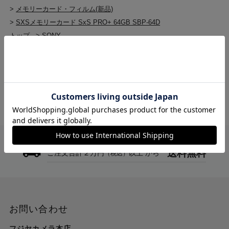
>
メモリーカード・フィルム(新品)
>
SXSメモリーカード SxS PRO+ 64GB SBP-64D
トップ
>
SONY
>
SXSメモリーカード SxS PRO+ 64GB SBP-64D
送料無料
ご注文合計２万円
以上 から
（税込）
お問い合わせ
フジヤカメラ本店