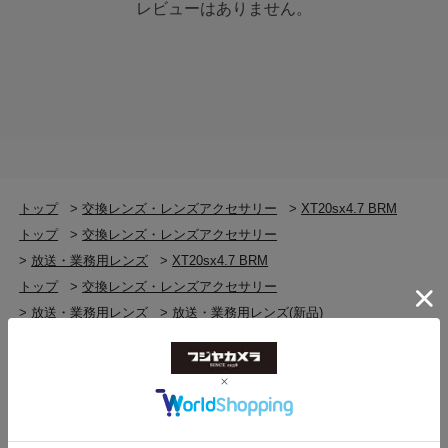
レビューはありません。
画角 16：9アスペクト比
[1x]
4.7mm 58.2° × 34.7°
94mm 3.2° × 1.8°
[2x]
-
フイルターネジ径
トップ
>
交換レンズ・レンズアクセサリー
>
XT20sx4.7 BRM
M82 x 0.75
トップ
>
交換レンズ・レンズアクセサリー
>
放送・業務用レンズ
>
XT20sx4.7 BRM
サイズФ×全長（約）
トップ
>
交換レンズ・レンズアクセサリー
Ф85 x 189.8mm
>
放送・業務用レンズ
>
放送・業務用レンズ(新品)
>
XT20sx4.7 BRM
重量（フードなし）（約）
トップ
>
交換レンズ・レンズアクセサリー
1.48kg
>
FUJINON 交換レンズ・レンズアクセサリー
>
XT20sx4.7 BRM
トップ
>
交換レンズ・レンズアクセサリー
>
FUJINON 交換レンズ・レンズアクセサリー