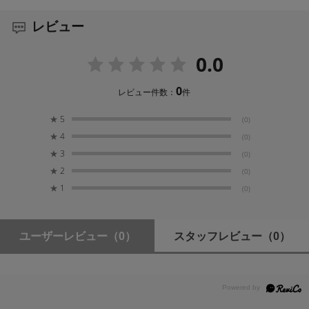
20x
レビュー
エクステンダー
0.0
-
0
レビュー件数：
件
最大口径比 (F-No.)
1 : 1.4 (4.7-88mm)
★
5
(0)
1 : 1.5 (94mm)
★
4
(0)
★
3
(0)
被写体範囲 (M.O.D.) 前玉から
★
2
(0)
0.9m
★
1
(0)
被写体範囲（M.O.D.時）16：9アスペクト比
[1x]
ユーザーレビュー
（0）
スタッフレビュー
（0）
4.7mm 901 x 506mm
94mm 47 x 26mm
[2x]
-