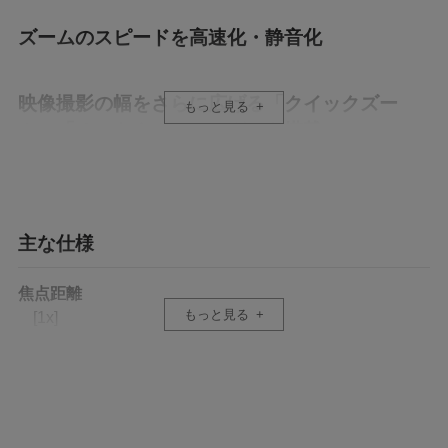
ズームのスピードを高速化・静音化
映像撮影の幅をさらに広げる「クイックズー
もっと見る
ム」「オートクルージング」を搭載
主な仕様
焦点距離
もっと見る
[1x]
4.7-94mm
[2x]
-
ズーム比