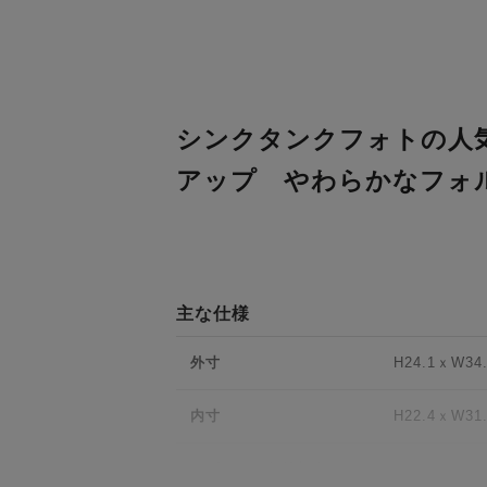
シンクタンクフォトの人気
アップ やわらかなフォ
主な仕様
外寸
H24.1ｘW34
内寸
H22.4ｘW31
タブレット収納部内
H22ｘW31ｘD