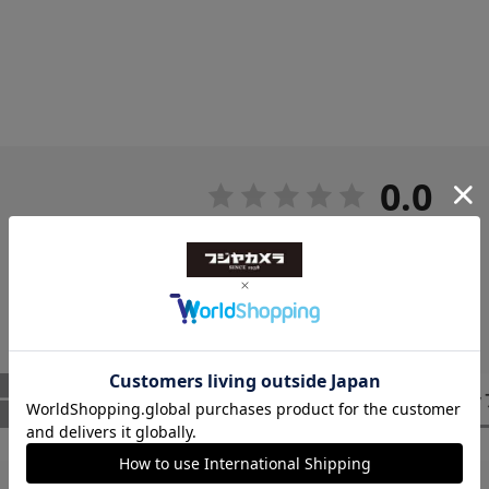
0.0
0
レビュー件数：
件
ー
（0）
スタッ