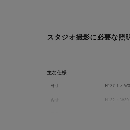
スタジオ撮影に必要な照
主な仕様
外寸
H137.1 × W3
内寸
H132 × W30.
重量
5.5kg(全
メーカー(国)
アメリカ