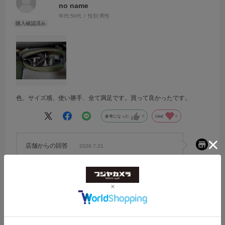
no name
年代:
50代
性別:
男性
色、サイズ感、使い勝手、全て満足です。買って良かったです。
参考になった
0
Like!
0
店舗からの回答
2026.7.21
ご購入いただきましてありがとうございます。
カラーやサイズ感、使い勝手など、製品の魅力を気に
入っていただけてたいへんうれしく思います。
軽快に持ち運べるバッグですので、日々の持ち出しに
も重宝いただければ幸いです。