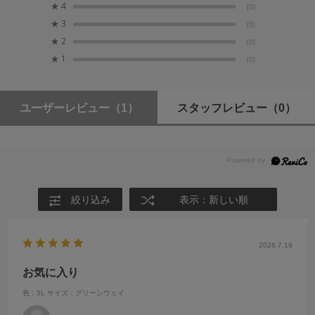
★
4
(0)
★
3
(0)
最大レンズサイズ / 収納目安（縦）
★
2
(0)
70-200mm F4
★
1
(0)
最大レンズサイズ / 収納目安（横）
70-200mm F2.8（カメラ本体装着時）
ユーザーレビュー
（1）
スタッフレビュー
（0）
付属品
レインカバー
絞り込み
表示：新しい順
2026.7.19
お気に入り
色：5L
サイズ：グリーンウェイ