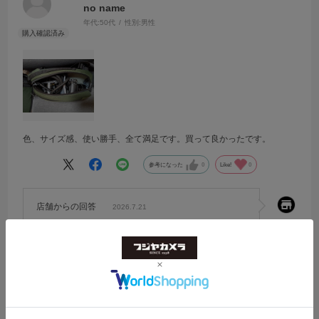
no name
年代:
50代
性別:
男性
色、サイズ感、使い勝手、全て満足です。買って良かったです。
参考になった
0
Like!
0
店舗からの回答
2026.7.21
ご購入いただきましてありがとうございます。
カラーやサイズ感、使い勝手など、製品の魅力を気に
入っていただけてたいへんうれしく思います。
軽快に持ち運べるバッグですので、日々の持ち出しに
も重宝いただければ幸いです。