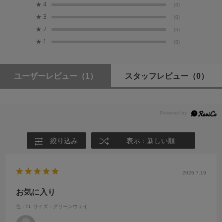
★
4
(0)
★
3
(0)
最大レンズサイズ / 収納目安（縦）
★
2
(0)
70-200mm F4
★
1
(0)
最大レンズサイズ / 収納目安（横）
70-200mm F2.8（カメラ本体装着時）
ユーザーレビュー
（1）
スタッフレビュー
（0）
付属品
レインカバー
絞り込み
表示：新しい順
2026.7.19
お気に入り
色：5L
サイズ：グリーンウェイ