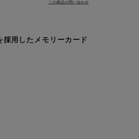
この商品の問い合わせ
を採用したメモリーカード
Type Aカードを12枚、 またはmicroSDカー