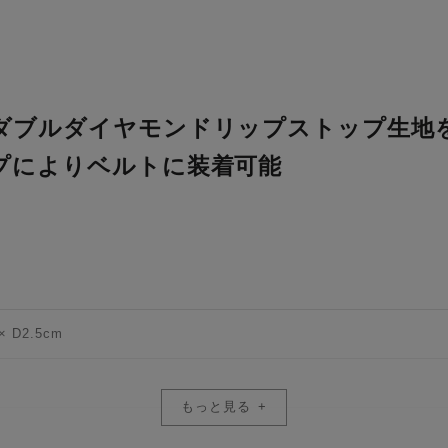
ダブルダイヤモンドリップストップ生地
プによりベルトに装着可能
× D2.5cm
もっと見る
かCFexpress Type Bカードを6枚、 もしくはSDカードかCFexpress 