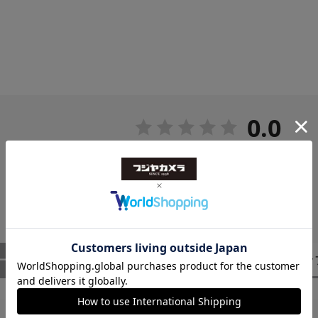
0.0
0
レビュー件数：
件
ー
（0）
スタッ