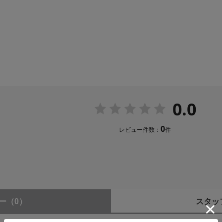
0.0
0
レビュー件数：
件
ー
（0）
スタッ