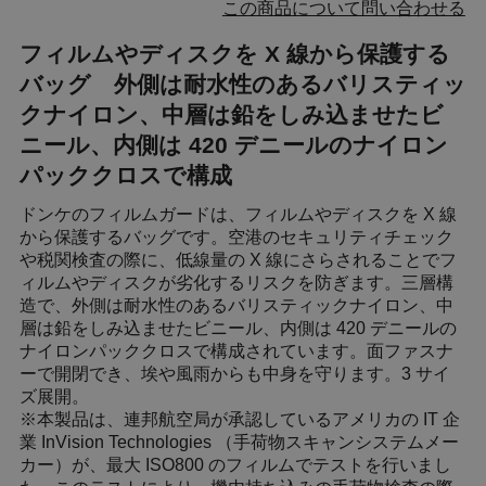
この商品について問い合わせる
フィルムやディスクを X 線から保護する
バッグ 外側は耐水性のあるバリスティッ
クナイロン、中層は鉛をしみ込ませたビ
ニール、内側は 420 デニールのナイロン
パッククロスで構成
ドンケのフィルムガードは、フィルムやディスクを X 線
から保護するバッグです。空港のセキュリティチェック
や税関検査の際に、低線量の X 線にさらされることでフ
ィルムやディスクが劣化するリスクを防ぎます。三層構
造で、外側は耐水性のあるバリスティックナイロン、中
層は鉛をしみ込ませたビニール、内側は 420 デニールの
ナイロンパッククロスで構成されています。面ファスナ
ーで開閉でき、埃や風雨からも中身を守ります。3 サイ
ズ展開。
※本製品は、連邦航空局が承認しているアメリカの IT 企
業 InVision Technologies （手荷物スキャンシステムメー
カー）が、最大 ISO800 のフィルムでテストを行いまし