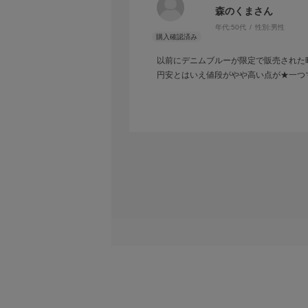
森のくまさん
年代:
50代
性別:
男性
以前にデニムブルーが限定で販売された
円安とはいえ値段がやや高い点が★一つ