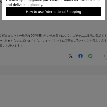
ーなので！
く買えました！一般的なDOMKE特有の幌布製ではなく、ガチデニム生地の製品です
点2本+お財布やらシュポシュポやら、サイドポケットに着替えのTシャツとか程よく入る
も良いと思います！