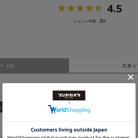
4.5
2
レビュー件数：
件
ー
（2）
スタッ
しい順