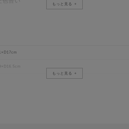
た色合い
もっと見る
ではの落ち着いた色合いが特徴。
ていく風合いを楽しみながら愛用が可能。
1×D17cm
9×D16.5cm
もっと見る
応アクセサリー（別売）:FA-100バックパックストラップ、FA-031シ