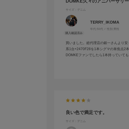
DOMKE久々のアニバーサリ
サイズ：デニム
TERRY_IKOMA
年代:
50代
性別:
男性
買いました。総代理店の銀一さんより安
系1台+2470F28を1本シグマの単焦
DOMKEファンでしたら1本持っていて
良い色で満足です。
サイズ：デニム