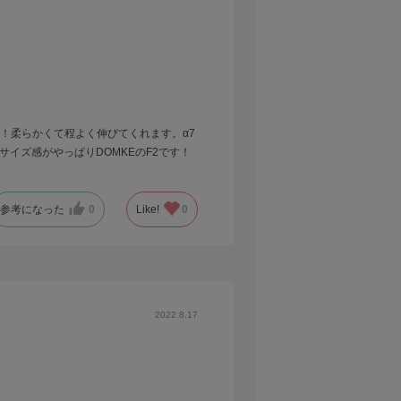
！柔らかくて程よく伸びてくれます。α7
サイズ感がやっぱりDOMKEのF2です！
参考になった
0
Like!
0
2022.8.17