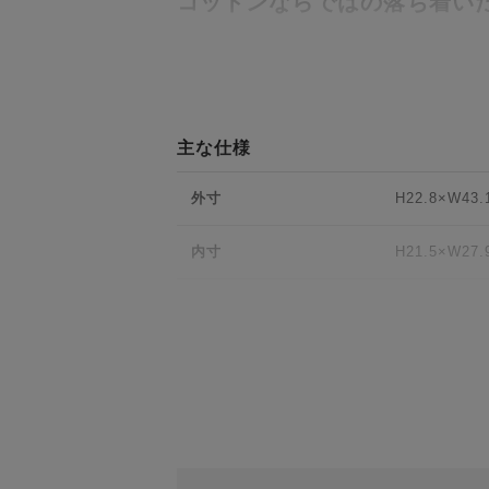
コットンならではの落ち着い
ドンケのスタンダードモデルはコットンなら
変化していく風合い
主な仕様
汚れたら洗うことも可能で、柔らかく変化し
外寸
H22.8×W43.
内寸
H21.5×W27.
重量
1.4kg
素材
キャンバス
同梱物
FA-240対