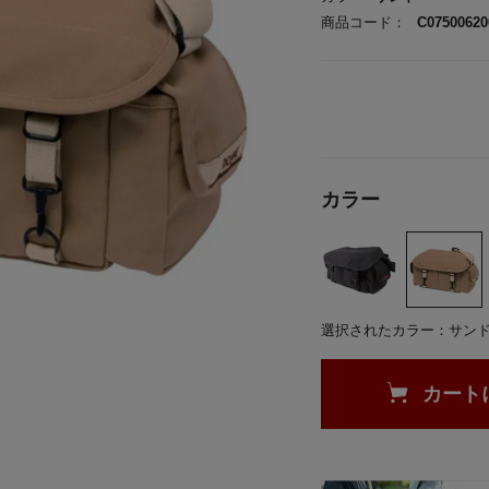
商品コード：
C07500620
カラー
選択されたカラー：サン
カート