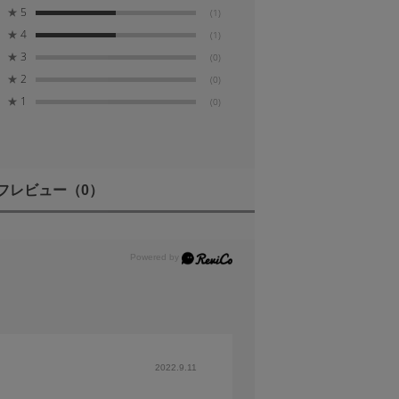
★
5
(1)
★
4
(1)
★
3
(0)
★
2
(0)
★
1
(0)
フレビュー
（0）
2022.9.11