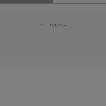
8-bit
4:4:4 YUV、4:2:2 YUV / 8、10、12-bit
レビューはありません。
、4:2:0 YUV（NV12）
:4:4 YUV / 8-bit
8-bit
USB-C端子対応