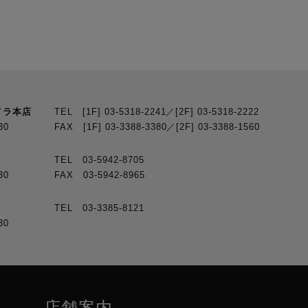
サネット端子 / Wi-Fi）
イブ、Twitch、Facebook Live、X（Twitter）ライブ、カスタムサーバー
/100/1000、Wi-Fi 6（2.4GHz、 5GHz）
ング、設定、PCによるリモートコントロール、ファームウェアアップ
メラ本店
TEL [1F] 03-5318-2241／[2F] 03-5318-2222
30
FAX [1F] 03-3388-3380／[2F] 03-3388-1560
ジデバイス（exFAT）
TEL 03-5942-8705
 MP4
30
FAX 03-5942-8965
TEL 03-3385-8121
 + プログラム出力（H.264 / AVC 1080p30まで）
30
レオミックス）
オ） ×9
店舗案内