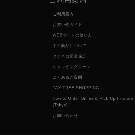
RODE Central対応OS要件
macOS 10.1
ご利用案内
お買い物ガイド
音声仕様
WEBサイトの使い方
アナログオーディオ入力数
2（XLR/
中古商品について
ワイヤレスオーディオ入力
2（RODEシ
クロネコ延長保証
数
ショッピングローン
よくあるご質問
デジタルオーディオ入出力
USB1 2入
USB1 Ch
TAX-FREE SHOPPING
USB2 2入
USB4 / 
How to Order Online & Pick Up In-Store
(Tokyo)
アナログオーディオ出力
ヘッドホン出力
お問い合わせ
バランス出力 ×
オーディオ処理
APHEX V