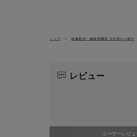
重量（本体）
1257g
同梱物映像仕様
SC27（USB
HDMI入力数
4（HDMI Typ
トップ
>
映像配信・編集用機器 注目度から探す
USB（UVC）入力数
最大2
HDMI出力数
2（プレビュ
レビュー
映像入力フレームレート
1920 × 10
1920 × 10
映像出力フレームレート
1920 × 10
ストリーミングフレームレ
1920 × 10
ート
ユーザーレビュ