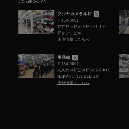
5以降、Windows 10 Version1803以降、Windows 11
フジヤカメラ本店
〒164-0001
東京都中野区中野5-61-1 中
野タツミビル
店舗情報はこちら
フォーン端子対応コンボジャック、ステレオ組み合わせ可）
リーズIV 2.4GHz デジタル伝送）
用品館
〒164-0001
東京都中野区中野5-62-9 KIK
力2出力
NAKANO 1st.BLD 2階
at 2入力2出力（ミックスマイナス対応）
店舗情報はこちら
力2出力（MFi対応）
5 RODE製USBマイク、ロードキャスタープロII、ロードキャスターデュ
 ×2（6.3mm 標準プラグ）
2（6.3mm 標準プラグ、L / R）
oxLab（各チャンネルごとの設定）