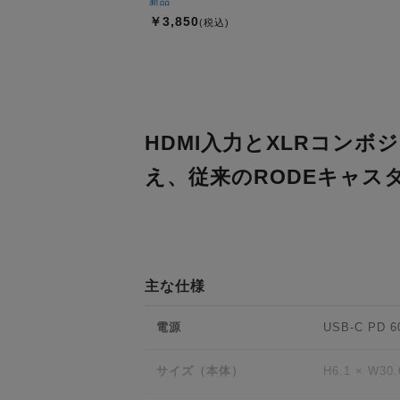
新品
￥3,850
(税込)
HDMI入力とXLRコン
え、従来のRODEキャス
主な仕様
電源
USB-C PD 
サイズ（本体）
H6.1 × W30.