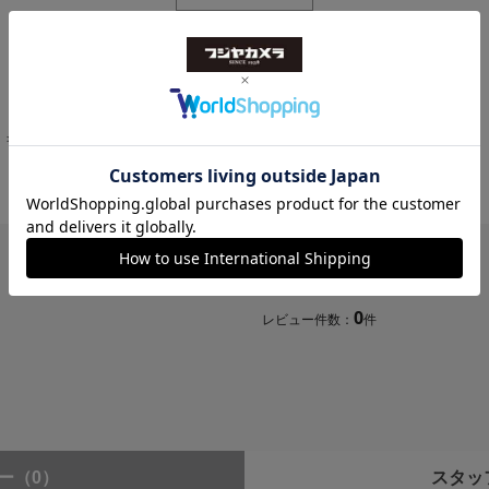
-C - USB-Cケーブル 2m）、Wi-Fi用アンテナ ×2、ACアダプター
e A / HDMI 1.4b）
>
RODECaster Video RCV
ー、プログラム、マルチビューを選択可）
0.0
80p：23.97、24、25、29.97、30、50、59.94、60
80i： 25、29.97、30（HDMI入力のみ対応）
0
レビュー件数：
件
80p：24、25、30、50、60
80p：23.97、24、25、29.97、30、50、59.94、60
ー
（0）
スタッ