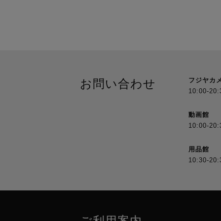
ストリーミング出力形式
RTMP （イー
ストリーミング対応プラッ
Youtubeラ
トフォーム
ネットワーク
イーサネット 10
（ストリーミ
フジヤカ
お問い合わせ
10:00-20:
対応記録メディア
USBストレー
動画館
映像収録（プログラム出
H.264 / AVC
10:00-20:
力）
用品館
映像収録（ISO）
映像ソース ×6
10:30-20:
オーディオ収録
WAV（ステ
オーディオ収録（マルチト
WAV（ステレ
ラック）
ご利用案内