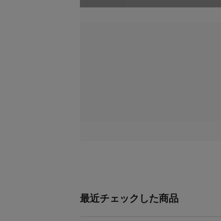
映像処理エンジン対応色空
4:4:4 RGB / 
間 / ビット深度
HDMI入力対応色空間 / ビ
4:4:4 RGB、
ット深度
USB入力対応色空間
4:2:2 YUV
HDMI出力対応色空間 / ビ
4:4:4 RGB、4
ット深度
USB出力対応色空間 / ビッ
4:2:2 YUV / 
ト深度
フォーマット / フレームレ
全HDMI / 
ート変換
最近チェックした商品
配信・録画仕様