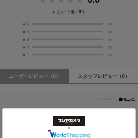
THD＋N(全高調波歪＋ノイズ)：0.002%（1kHz、
0
レビュー件数：
件
+4dBu、-1dBFS）
プリアンプEIN（等価入力ノイズ）：-131dBu（最大
★
5
(0)
ゲイン時、40Ωソース、A特性）：-127dBu（最大ゲ
★
4
イン、150Ωソース、アンウェイテッド）
(0)
最大入力レベル：+13dBu（XLR-パッドON時）、-1
★
3
(0)
dBu（XLR-パッドOFF時）
★
2
(0)
感度：-46dBu（XLR-パッド ON
★
1
(0)
時）、-60dBu（XLR-パッドOFF時）
ゲインレンジ：59dB
ユーザーレビュー
（0）
スタッフレビュー
（0）
ライン入力 1-2
XLR(バランス) + 6.35 mm TRS x2
周波数特性：20Hz - 20kHz (+0.2 / -1.1dB)
ダイナミックレンジ：110.6dB（A特性）
S/N比：98.6dB（1kHz、+4dBu、A特性）
レビューはありません。
THD+N（全高調波歪＋ノイズ）：0.002%（1kHz、
+3dBu、-1dBFS）
最大入力レベル：+16dBu
感度：-20dBu