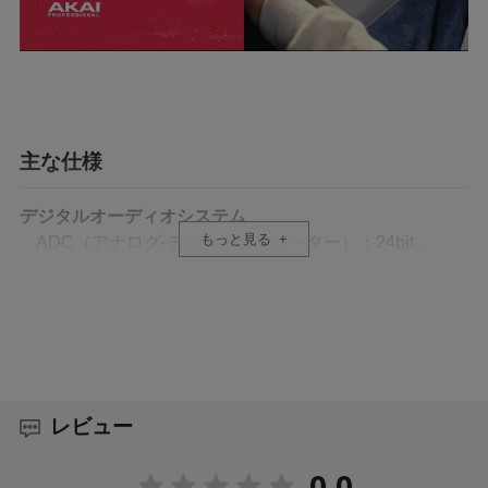
主な仕様
デジタルオーディオシステム
もっと見る
ADC（アナログ-デジタルコンバーター）：24bit、
44.1、48、または96kHz
DAC（デジタルアナログコンバーター）：24bit、
44.1、48、または96kHz
デジタル信号処理：32bit 浮動小数点演算
マイク入力 1-2
XLR(バランス)＋6.35mm TRS x2
レビュー
周波数特性：20Hz - 20kHz（+0.2 / -1.2dB）
ダイナミックレンジ：110.0dB（A特性）
0.0
S/N比：101.8dB（1kHz、+4dBu、A特性）