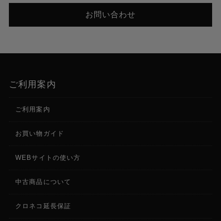
タッチセンシティブ対応360° Q-Link ノブ x4
お問い合わせ
Q-Link ノブの列へアクセス可能なQ-Link ボタン x4
360° エンコーダーノブ（プッシュでディスプレイ上
のナビゲーションと選択）x1
270° ボリュームコントロールノブ x1
ボタン
ご利用案内
専用機能ボタン（赤、オレンジ、緑色のバックライ
ト付き）x60
ご利用案内
ディスプレイ
お買い物ガイド
6.9インチ / 176 mm（対角線）
5.9インチ x 3.7インチ / 150 x 93 mm（幅 x 高さ）
WEBサイトの使い方
タッチインターフェース搭載フルカラ-LEDバックラ
イト付きディスプレイ
中古商品について
CPU
クロネコ延長保証
プロセッサー: クアッドコアARMRプロセッサー
RAM: 8GB