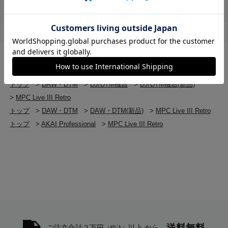
ゲインレンジ：36dB
フォノ入力
RCA(アンバランス) x2
ダイナミックレンジ：92dB（A特性、135mVrms @
トップ
>
DAW・DTM
>
MPC Live III Retro
1kHz、-1dBFS、20Ωソース）
トップ
>
DAW・DTM
>
DJ/DTM機器
>
MPC Live III Retro
S/N比：79dB（A特性、4mVrms @ 1kHz、20Ωソー
トップ
>
DAW・DTM
>
DJ/DTM機器
>
DJ/DTM機器(新品)
ス）
THD+N（全高調波歪+ノイズ）：
>
MPC Live III Retro
0.1%（1kHz、-46dBu、-1dBFS）
トップ
>
DAW・DTM
>
DAW・DTM(新品)
>
MPC Live III Retro
最大入力レベル：135mVrms（1kHz）
トップ
>
AKAI Professional
>
MPC Live III Retro
感度：2.1mVrms（1kHz）
ライン出力 1-6
（6）インピーダンスバランスド 1/4インチ（6.35
mm）TRS
周波数特性：20Hz - 20kHz（+0.03 / -0.18dB）
ダイナミックレンジ：113.8dB（A特性）
THD+N（全高調波歪+ノイズ）：
0.003％（1kHz、-1dBFS）
送料無料
ご注文合計２万円
以上 から
（税込）