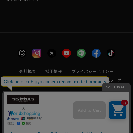
会社概要
採用情報
プライバシーポリシー
特定商取引に関する法律に基づく表示
フジヤグループ
商標登録 第5211024号 株式会社フジヤカメラ店 古物商許可番
号 東京都公安委員会 第304399601272号
当サイトでは利便性向上のためクッキー(Cookie)
を使用しています。クッキー(Cookie)の使用に関
承諾する
しては
「プライバシーポリシー」
をお読みくださ
© 2006 FUJIYACAMERA SHOP
い。