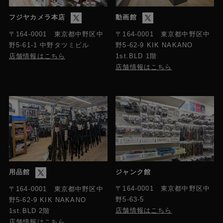
で最大約3時間のバッテリー駆動
フジヤカメラ本店
動画館
寸法
〒164-0001 東京都中野区中
〒164-0001 東京都中野区中
野5-61-1 中野タツミビル
野5-62-9 KIK NAKANO
435.9 x 256.0 x 67.1mm
店舗情報はこちら
1st.BLD 1階
店舗情報はこちら
重量
3.9kg
用品館
ジャンク館
〒164-0001 東京都中野区中
〒164-0001 東京都中野区中
野5-63-5
野5-62-9 KIK NAKANO
店舗情報はこちら
1st.BLD 2階
店舗情報はこちら