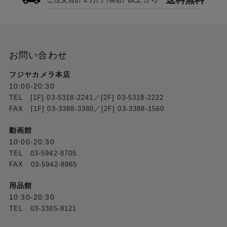
最大出力レベル：+12dBu
出力インピーダンス：100Ω
ヘッドフォン出力
6.35 mm ステレオヘッドフォン端子 x1
お問い合わせ
ダイナミックレンジ：111.2dB（A特性）
THD+N（全高調波歪+ノイズ）：
フジヤカメラ本店
0.006%（1kHz、-1dBFS、各チャンネル10mW/32Ω
10:00-20:30
負荷時）
TEL [1F] 03-5318-2241／[2F] 03-5318-2222
周波数特性：20Hz - 20kHz（+0.03 / -0.19dB）
FAX [1F] 03-3388-3380／[2F] 03-3388-1560
最大出力：+50mW（<1% THD、32Ω負荷時）
最大出力レベル：+11dBu
動画館
出力インピーダンス：32Ω
10:00-20:30
TEL 03-5942-8705
FAX 03-5942-8965
パッド
3Dセンシング技術搭載ベロシティーおよびプレッシ
用品館
ャー感知対応パッド x16
10:30-20:30
Bankにアクセス可能なPad Bankボタン x8
TEL 03-3385-8121
ノブ