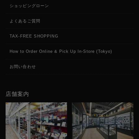
ストレージ: 128GB、SATA接続で拡張可能
ショッピングローン
接続
よくあるご質問
6.35mmコンボXLR/TRS入力（1ステレオペア）x2
6.35mm TRS出力（3ステレオペア）x6
TAX-FREE SHOPPING
6.35mmステレオヘッドホン出力 x1
RCA入力（1ステレオペア）x2
How to Order Online & Pick Up In-Store (Tokyo)
5ピンMIDI入力 x2
5ピンMIDI出力 x2
お問い合わせ
ステレオ3.5mm CV/Gate出力 x4
USB Type-A ポート x2
USB Type-CR ポート x1
SDカードスロット x1
店舗案内
電源アダプター入力 x1
635mm SATAドライブ用ドライブベイ x1
電源
電源アダプター経由: 19V、3.42A、センタープラス
(付属)
内蔵バッテリー: リチウムイオン、充電式、通常使用