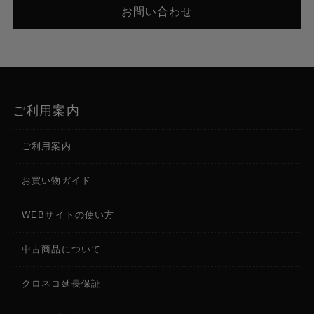
【オーディオ形式】
お問い合わせ
AIF/AIFF, FLAC, MP3, OGG, WAV
ワイヤレス
Wi-Fi周波数：2.4GHz / 5GHz
Wi Fi規格：802.11a/b/g/n/ac
Wi Fi最大出力：2.4GHz: +17dBm / 5GHz: +17dBm
ご利用案内
Bluetoothバージョン：5
Bluetoothプロファイル：HID
ご利用案内
Bluetooth最大出力：+10 dBm
お買い物ガイド
接続
6.35 mm TRS入力（1ステレオペア）x 2
WEBサイトの使い方
6.35 mm TRSサステインペダル入力（TS互換）x 1
6.35 mm TRSフットスイッチペダル入力（TS互換）
中古商品について
x 1
6.35 mm TRSエクスプレッションペダル入力（TS互
換）x 1
クロネコ延長保証
1/4” (6.35 mm) TRS出力（1ステレオペア）x 2
1/8” (3.5 mm) ステレオヘッドホン出力 x 1