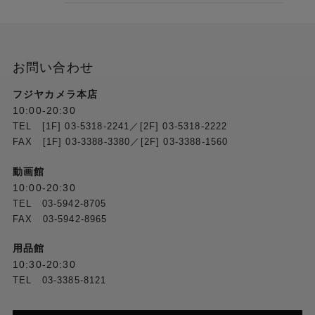
タン x 38
【ディスプレイ】
7.0インチ / 177 mm（対角）フルカラーLEDバックラ
お問い合わせ
イト・タッチスクリーン
フジヤカメラ本店
CPU
10:00-20:30
プロセッサー：第2世代 (G2) 8コア ARM®プロセッサ
TEL [1F] 03-5318-2241／[2F] 03-5318-2222
ー
FAX [1F] 03-3388-3380／[2F] 03-3388-1560
RAM：4GB
ストレージ：64GB
動画館
10:00-20:30
TEL 03-5942-8705
ファイルシステム互換性
FAX 03-5942-8965
【ファイルシステム】
exFAT（読み書き対応、推奨）
用品館
FAT32（読み書き対応）
10:30-20:30
NTFS（読み書き対応）
EXT4（読み書き対応）
TEL 03-3385-8121
HFS+（読み取り専用）