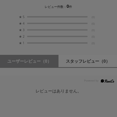
感度：-10 dBu
0
レビュー件数：
件
ゲインレンジ：27 dB
★
5
(0)
ライン出力（1-2）
★
4
(0)
バランス6.35 mm TRS x 2
★
3
(0)
周波数特性：20 Hz – 20 kHz（+0.2/－0.5 dB）
★
2
(0)
ダイナミックレンジ：112 dB (A特性)
★
1
(0)
THD+N：0.004% (1 kHz, 0 dBFS)
最大出力レベル：+6 dBu
出力インピーダンス：100 Ω
ユーザーレビュー
（0）
スタッフレビュー
（0）
ヘッドホン出力
3.5 mm ステレオヘッドホン出力 x 1
周波数特性：20 Hz - 20 kHz (+0.2/-0.5 dB)
ダイナミックレンジ：112 dB (A特性)
レビューはありません。
THD+N：0.006%（1 kHz、32 Ω負荷時 各チャンネル
10 mW）
最大出力レベル：40 mW RMS（32 Ω負荷時、各チャ
ンネル）