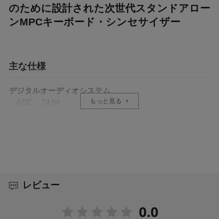
のために設計された次世代スタンドアロー
ンMPCキーボード・シンセサイザー
主な仕様
デジタルオーディオシステム
もっと見る
ADC：24 bit
DAC：24 bit
デジタル信号処理：32 bit 浮動小数点演算
ライン入力（1-2）
バランス6.35 mm TRS または アンバランス6.35 mm
TS x 2
周波数特性：20 Hz – 20 kHz（+0.2/－0.5 dB）
レビュー
S/N比：107 dB（1 kHz、+6 dBV、A特性）
THD+N：0.004%（1 kHz、+6 dBV、0 dBFS）
0.0
最大入力レベル：+12 dBu