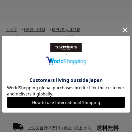
機構
【鍵盤】
アフタータッチ対応 37鍵シンセアクション鍵盤
トップ
>
DAW・DTM
>
MPC Key 37 G2
【ホイール】
ピッチベンド・ホイール、モジュレーション・ホイ
トップ
>
DAW・DTM
>
DJ/DTM機器
>
MPC Key 37 G2
ール
トップ
>
DAW・DTM
>
DJ/DTM機器
>
DJ/DTM機器(新品)
>
MPC Key 37 G2
【パッド】
トップ
>
DAW・DTM
>
DAW・DTM(新品)
>
MPC Key 37 G2
ベロシティ/プレッシャー対応RGBバックライト付き
トップ
>
AKAI Professional
>
MPC Key 37 G2
パッド x 16
Pad Bankボタンでアクセス可能なバンク x 8
【ノブ】
360°タッチセンシティブQ-Linkノブ x 4
Q-Linkボタンでアクセス可能なQ-Linkノブ列 x 4
プッシュ操作による表示ナビゲーションおよび選択
用360°エンコーダー x 1
【ボタン】
送料無料
ご注文合計２万円
以上 から
（税込）
白／赤／緑バックライト付き専用ファンクションボ