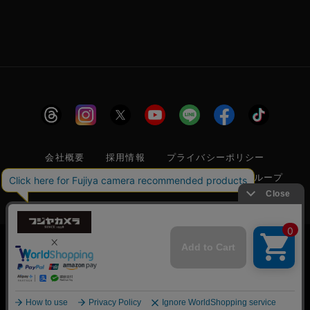
会社概要
採用情報
プライバシーポリシー
特定商取引に関する法律に基づく表示
フジヤグループ
商標登録 第5211024号 株式会社フジヤカメラ店 古物商許可番
号 東京都公安委員会 第304399601272号
当サイトでは利便性向上のためクッキー(Cookie)
を使用しています。クッキー(Cookie)の使用に関
承諾する
しては
「プライバシーポリシー」
をお読みくださ
© 2006 FUJIYACAMERA SHOP
い。