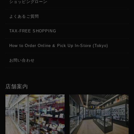
ショッピングローン
3.5mm TRS CV/Gate端子（合計8出力）x 4
USB Type-Aホストポートx 1
よくあるご質問
USB Type-Cホスト/デバイスポートx 1
5ピンMIDI入力x 1
5ピンMIDI出力x 1
TAX-FREE SHOPPING
SDカードスロットx 1
電源アダプター入力x 1
How to Order Online & Pick Up In-Store (Tokyo)
電源
お問い合わせ
12V, 3A, センタープラス（付属電源アダプター経
由）
店舗案内
寸法と重量
寸法 (W x D x H)：582 x 315 x 85mm
重量：4.36kg