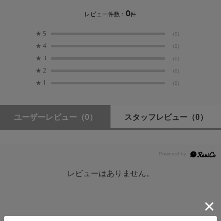
0
レビュー件数：
件
有機ELディスプレイ
★
5
(0)
1.3インチ
★
4
(0)
★
3
(0)
消費電力
★
2
(0)
4.2 ワット (標準)
★
1
(0)
動作環境温度
-10~40℃
ユーザーレビュー
（0）
スタッフレビュー
（0）
寸法
105mmx66mmx32mm (アンテナ含まず)
レビューはありません。
重さ
200g（アンテナ含む）