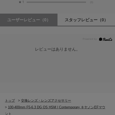
★
1
(0)
フィルターサイズ
φ67mm
ユーザーレビュー
（0）
スタッフレビュー
（0）
最大径 × 長さ
φ86.4mm × 182.3mm ※長さはレンズ先端からマウン
ト面までの距離です。
レビューはありません。
質量
1,160g
付属品
レンズフード（LH770-04）
フロントキャップ（LCF-67mm III）
リアキャップ（LCR II）
トップ
>
交換レンズ・レンズアクセサリー
>
100-400mm F5-6.3 DG OS HSM | Contemporary キヤノンEFマウ
ント