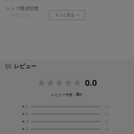
にも妥協せず、プロやハイアマチュアの方にも納得頂け
レンズ構成枚数
る高画質と高機能を実現したこのレンズはまさに「ライ
もっと見る
15群21枚
ト・バズーカ」とも呼べるワンランク上の超望遠ズーム
レンズです。
画角
24.4°- - 6.2°
最新のテクノロジーで、高い光学性能とコンパ
クトネスを両立
絞り羽根枚数
SIGMAは、すべての交換レンズをContemporary、Art、
9枚 (円形絞り)
レビュー
Sportsの3つのプロダクトラインに集約。”SIGMA
GLOBAL VISION“としてリニュアルしています。
最小絞り
0.0
Contemporaryラインは、「最新のテクノロジーを投入、
F22
高い光学性能とコンパクトネスの両立で幅広い撮影シー
ンに対応するハイパフォーマンスライン」です。高度な
0
レビュー件数：
件
光学性能とユーティリティを維持しながら、小型・軽量
最短撮影距離
をも実現するというきわめて困難な課題解決のため、最
★
5
(0)
160cm
新のテクノロジーを惜しみなく投入。使い勝手の良さと
★
4
(0)
高画質の両立を目指して製品化を行いました。
★
3
(0)
最大撮影倍率
★
2
(0)
1：3.8