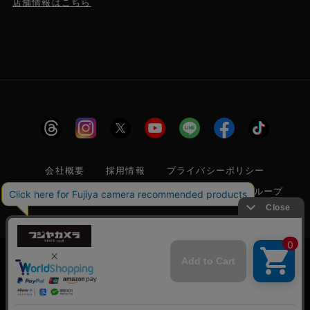
店舗情報はこちら
会社概要
採用情報
プライバシーポリシー
特定商取引に関する法律に基づく表示
フジヤグループ
商標登録 第5211024号 株式会社フジヤカメラ店 古物商許可番
号 東京都公安委員会 第304399601272号
当サイトでは利便性向上のためクッキー(Cookie)
を使用しています。クッキー(Cookie)の使用に関
承諾する
しては
「プライバシーポリシー」
をお読みくださ
© 2006 FUJIYACAMERA SHOP
い。