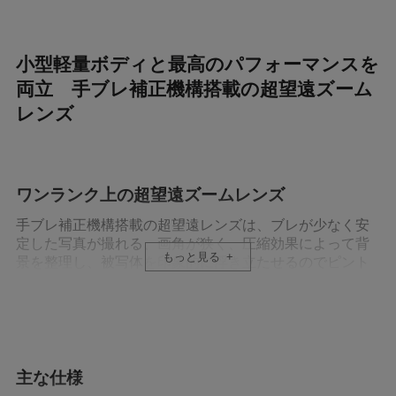
小型軽量ボディと最高のパフォーマンスを
両立 手ブレ補正機構搭載の超望遠ズーム
レンズ
ワンランク上の超望遠ズームレンズ
手ブレ補正機構搭載の超望遠レンズは、ブレが少なく安
定した写真が撮れる、画角が狭く、圧縮効果によって背
もっと見る
景を整理し、被写体を印象的に浮き立たせるのでピント
の合った部分の描写が圧倒的といった利点があります。
その反面、「バズーカ」と呼ばれることもあるように、
大きく重く、気軽に持ち歩くことが難しい事がありま
す。もっと気軽に超望遠レンズを使ってほしい。そのよ
うな気持ちで70-300mmクラスのような小ささ、軽さ、コ
ストパフォーマンスの高さを誇りつつ、400mmの望遠域
主な仕様
まで撮影が可能な、超望遠ズームを開発しました。性能