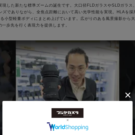
るさで実現した新たな標準ズームの誕生です。大口径FLDガラスやSLDガ
レンズでありながら、全焦点距離において高い光学性能を実現。HLAを採
切る小型軽量ボディにまとめ上げています。広がりのある風景撮影から
の一歩先を行く表現力を提供します。