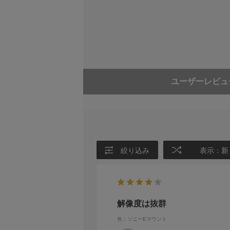
【高い光学性能と小型化を両立】
5枚の非球面レンズを使用することで、描写力
質量
995g
革新が可能にした高品質かつ安定的な非球面
付属品
ケース
【軽量設計により重量1kg以下を達成】
レンズフード（
各パーツの設計と素材を最適化することでF2
フロントキャップ
ことで強度を担保しつつ軽量化を達成。同パ
リアキャップ（
ユーザーレビュ
※数値はLマウント用です
充実の機能と高いビルドクオ
HLA（High-response Linear 
能を搭載。操作性の良いフォーカスリングに
絞り込み
表示：新
【リニアモーター HLAを採用】
AFアクチュエータにはリニアモーター HLA（Hi
ーのため、動画もノイズの心配なく撮影でき
【絞りリング搭載】
解像度は抜群
絞りリングを搭載。絞りリングクリックスイ
色：ソニーEマウント