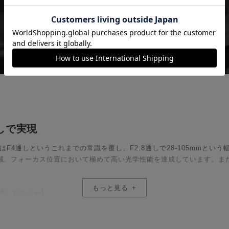
通しで実現
はF4通しというこれまでの常識を覆し、F2.8通しで28-105mmと
域、フォーカス位置において極めて高い光学性能を達成しています。また
もっと見る
8通しでカバー】
105mmをズーム域に含むことで、広がりのある風景撮影からポートレ
ケ味を楽しんだり、1段速いシャッタースピードの設定が可能になるなど