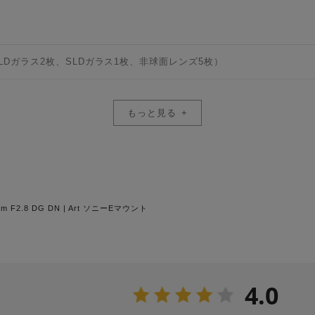
。105mmでは最大撮影倍率1:3.1のクローズアップ撮影が可能です
ます。
FLDガラス2枚、SLDガラス1枚、非球面レンズ5枚）
発揮】
ンズ5枚を使用した贅沢な光学系を採用。1群には加工難度の高い大口径φ6
、各群内で収差抑制を完結することを目指し光学系を設計。これにより
もっと見る
現しました。フレア、ゴーストに配慮した設計画質を低減させるフレア
絞り）
に対し対策を行っています。その上で、ナノポーラスコーティングやス
。高い逆光耐性により、どんな光の条件下でもクリアで抜けの良い撮影
した設計を採用。ズーム全域でピント移動による画角変化が少ないので
mm F2.8 DG DN | Art ソニーEマウント
距離105mm時）
す。非球面レンズ5枚を効果的に配置して全長の短縮を図るとともに、
撮影も可能な機動力により、使い勝手は一般的な標準ズームそのままに、28
4.0
157.9mm