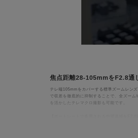
焦点距離28-105mmをF2.8
テレ端105mmをカバーする標準ズームレンズ
で収差を徹底的に抑制することで、全ズーム
を活かしたテレマクロ撮影も可能です。
【ポートレートで多用される中望遠域をF2.
ポートレート撮影などで多用される85mm、
F2.8通しの明るさにより、大きく美しいボ