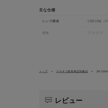
【テレマクロ撮影が可能な優れた接写性能】
ズーム全域で40cmという最短撮影距離を実現
主な仕様
難しい環境でのクローズアップ撮影が楽しめ
レンズ構成
13群18枚（
【ズーム・フォーカス全域で高い光学性能を
FLDガラス2枚、SLDガラス1枚、非球面レ
画角
75.4-23.3°
ズーム倍率でも安定した性能を実現するため
を徹底的に抑制した極めて高い光学性能を実
絞り羽根枚数
12枚（円形
ション技術をもとに、あらゆる条件の入射光
極限までフレア、ゴーストを抑制しています
最小絞り
F22
た設計フォーカスブリージングの抑制に配慮
表現が可能です。
最短撮影距離
40cm
トップ
>
クロネコ延長保証対象品
>
28-105
重量1kg以下の高い機動力
最大撮影倍率
1:3.1（焦点
標準ズームにおいては機動力も重要な要素で
フィルターサイズ
φ82mm
ことで、重量1kg以下を実現しました。手持ち
レビュー
による表現力が楽しめます。
最大径×長さ
φ87.8mm x 