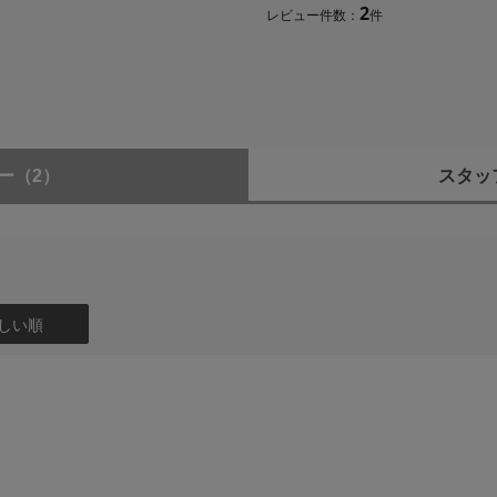
2
レビュー件数：
件
に妥協することなく光学全長の大幅な短縮化に成功しています。SIG
レンズ生産が、この構成を実現しました。
LH878-07）
.8通しズームでありながら1kgを切る重量を実現しています。マウン
（LCF-82 III）
ーツをアルミニウム製にした場合と比べて、パーツ単体で2/3の軽量化
LCR II）
ー
（2）
スタッ
リティ
Actuator）を採用した高精度・高速AFに加え、防塵防滴構造と撥水防汚コー
より、繊細かつ快適なMF撮影も楽しむことができます。
しい順
gh-response Linear Actuator）を採用。優れた駆動精度を
ます。
ッチ、絞りリングロックスイッチも備えており、撮影用途に合わせた絞