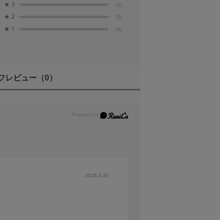
★
3
(0)
MA唯一の生産拠点、会津工場のたゆまぬ技術
★
2
(0)
★
1
(0)
ト部分の鏡筒パーツにはマグネシウムを使用する
に繋がっています。
フレビュー
（0）
トによる耐候性、絞りリング、AFLボタンなど充実の機
持つ高速なAFを実現しています。静粛性が高いモータ
2026.4.30
り操作が可能です。