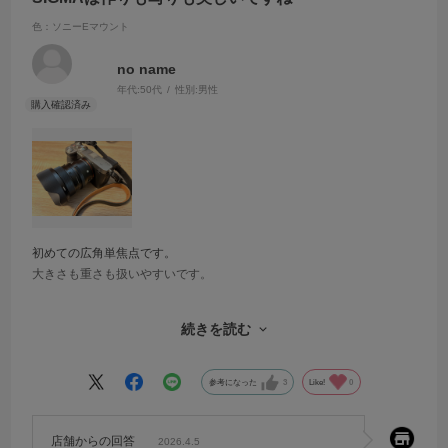
色：ソニーEマウント
no name
年代:
50代
性別:
男性
初めての広角単焦点です。
大きさも重さも扱いやすいです。
20mmも桜の参道の風景撮るのにちょうどよかった。
続きを読む
SIGMAのレンズって良いですね。
手に持った感じがしっくり来る。道具を扱ってる感が嬉しくなります
（自己満足）。
参考になった
3
Like!
0
今回は手持ちのレンズの下取りで購入しました。
店舗からの回答
お財布的にもとても助かりましたし、下取り出して金額が決まって、
2026.4.5