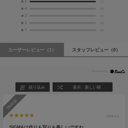
★
5
(1)
★
4
(0)
フィルターサイズ
金属製の外装
★
3
(0)
φ62mm
★
2
(0)
切削アルミニウムによるパーツは美しいだけでなく、し
★
1
っかりとした剛性感と高い耐久性。操作リングと摺動す
(0)
最大径×長さ
る内部の構造体にも金属素材を採用。映像専用業務用レ
φ70mm×72.4mm
ンズ“SIGMA CINE LENS”に裏打ちされた高い金属加工技
術が可能にする高精度部品が、何度も操作したくなるほ
ユーザーレビュー
（1）
スタッフレビュー
（0）
どの極上の質感を各操作部において実現。フォーカスリ
質量
ングと絞りリングの間に配置されたカバーリングには、
370g
Artラインの後部筒にも採用されているヘアラインを加
工。このカバーリングの存在がレンズ自体に表情を与え
付属品
るとともに、レンズ着脱時の指がかりとしても機能。
マグネット式メタルキャップ（LCF62-01M）
絞り込み
表示：新しい順
花形フード（LH656-03）
フロントキャップ（LCF-62 III）
リアキャップ（LCR II）
2026.4.4
SIGMAは作りも写りも美しいですね