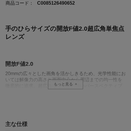
商品コード：
C0085126490652
手のひらサイズの開放F値2.0超広角単焦点
レンズ
開放F値2.0
20mmの広々とした画角を活かしきるため、光学性能にお
いては解像力の高さと画面中心から周辺までの均一性を
もっと見る
徹底的に追求。超広角ならではの強いパースペクティブ
を活かした迫力ある表現が可能。
高い解像力と周辺までの均一性
後処理での補正が難しいサジタルコマフレアも良好に抑
主な仕様
制。F2の明るさも相まって、風景写真やスナップはもち