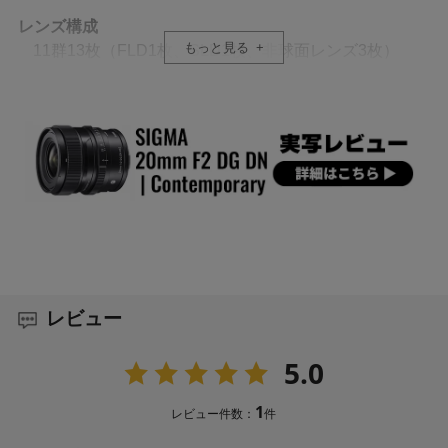
ろん、ひときわ高い光学性能が求められる星景撮影でも
実力を発揮。レンズ構成には高精度グラスモールド非球
レンズ構成
面レンズを3枚、SLDガラス1枚、FLDガラス1枚を採用す
もっと見る
11群13枚（FLD1枚、SLD1枚、非球面レンズ3枚）
ることで諸収差を良好に抑制。
画角
94.5°
フルサイズ対応の “プレミアムコンパクトプラ
イム” Iシリーズ
絞り羽根枚数
コンパクトな撮影システムが可能にする身軽さと気軽
9枚（円形絞り）
さ。妥協のない画質とこだわりのビルドクオリティに裏
付けられた道具としての満足と愛着。レンズを所有し操
作するという体験に新しい価値をもたらすIシリーズのエ
最小絞り
ッセンスを凝縮。
F22
レビュー
最短撮影距離
ナノポーラスコーティング
22cm
5.0
フレア、ゴーストに配慮した設計に加え、スーパーマル
チレイヤーコートとナノポーラスコーティング（NPC)を
1
最大撮影倍率：1
レビュー件数：
件
採用。優れた逆光耐性により、あらゆる撮影シーンに適
合。
6.7