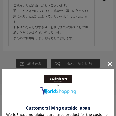
新しいレンズが届くまでがスピーディで、何より分かりやすかったで
ご利用いただきありがとうございます。
す。
手にしたときのしっくりくる感覚や、写りの良さをお
気に入りいただけたようで、たいへんうれしく思いま
こうやってどんどん新しいの欲しくなってしまうのですね...
す。
下取りの分かりやすさや、お届けまでの流れにもご満
足いただけたようで、何よりです。
またのご利用を心よりお待ちしております。
絞り込み
表示：新しい順
トップ
>
交換レンズ・レンズアクセサリー
>
20mm F2 DG DN | Contemporary ソニーEマウント
トップ
>
交換レンズ・レンズアクセサリー