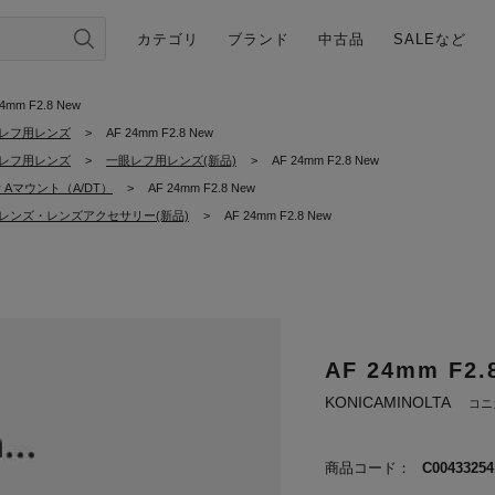
カテゴリ
ブランド
中古品
SALEなど
24mm F2.8 New
レフ用レンズ
>
AF 24mm F2.8 New
レフ用レンズ
>
一眼レフ用レンズ(新品)
>
AF 24mm F2.8 New
y Aマウント（A/DT）
>
AF 24mm F2.8 New
レンズ・レンズアクセサリー(新品)
>
AF 24mm F2.8 New
AF 24mm F2.
KONICAMINOLTA
コニ
商品コード：
C00433254